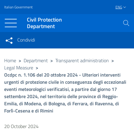
Italian Government
ENG
Vai al contenuto principale
Raggiungi il piè di pagina
Civil Protection
Department
Condividi
Condividi sui social network
Condividi su Facebook
Condividi su Twitter
Home
>
Department
>
Transparent administration
>
Legal Measure
>
Condividi su LinkedIn
Ocdpc n. 1.106 del 20 ottobre 2024 - Ulteriori interventi
urgenti di protezione civile in conseguenza degli eccezionali
eventi meteorologici verificatisi, a partire dal giorno 17
settembre 2024, nel territorio delle province di Reggio-
Emilia, di Modena, di Bologna, di Ferrara, di Ravenna, di
Forlì-Cesena e di Rimini
20 October 2024