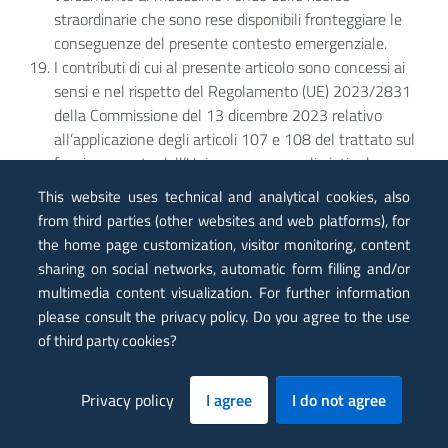
straordinarie che sono rese disponibili fronteggiare le
conseguenze del presente contesto emergenziale.
I contributi di cui al presente articolo sono concessi ai
sensi e nel rispetto del Regolamento (UE) 2023/2831
della Commissione del 13 dicembre 2023 relativo
all’applicazione degli articoli 107 e 108 del trattato sul
funzionamento dell’Unione europea agli aiuti «de
minimis» ed in ottemperanza alle disposizioni previste dal
This website uses technical and analytical cookies, also
Registro Nazionale degli Aiuti di cui al Decreto 31 maggio
from third parties (other websites and web platforms), for
2017, n. 115 “Regolamento recante la disciplina per il
the home page customization, visitor monitoring, content
funzionamento del Registro nazionale degli aiuti di Stato,
sharing on social networks, automatic form filling and/or
ai sensi dell'articolo 52, comma 6, della legge 24
multimedia content visualization. For further information
dicembre 2012, n. 234 e successive modifiche e
please consult the privacy policy. Do you agree to the use
integrazioni”.
of third party cookies?
ART. 4
(Integrazione e potenziamento del Servizio per l’erogazione
Privacy policy
I agree
I do not agree
del contributo)