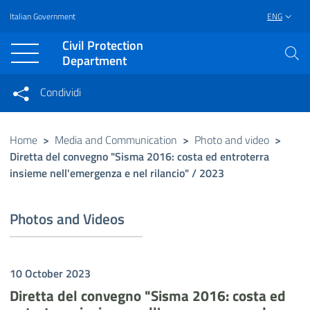
Italian Government
ENG
Vai al contenuto principale
Raggiungi il piè di pagina
Civil Protection
Department
Condividi
Condividi sui social network
Condividi su Facebook
Condividi su Twitter
Home
>
Media and Communication
>
Photo and video
>
Diretta del convegno "Sisma 2016: costa ed entroterra
Condividi su LinkedIn
insieme nell'emergenza e nel rilancio" / 2023
Photos and Videos
10 October 2023
Diretta del convegno "Sisma 2016: costa ed