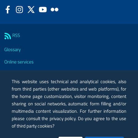
Facebook
Instagram
Twitter
YouTube
Flickr
Sezione Link Utili
RSS
Glossary
Online services
Modules
This website uses technical and analytical cookies, also
Certified mail PEC
from third parties (other websites and web platforms), for
the home page customization, visitor monitoring, content
Privacy
sharing on social networks, automatic form filling and/or
Legal notes
multimedia content visualization. For further information
please consult the privacy policy. Do you agree to the use
Contacts
of third party cookies?
Map