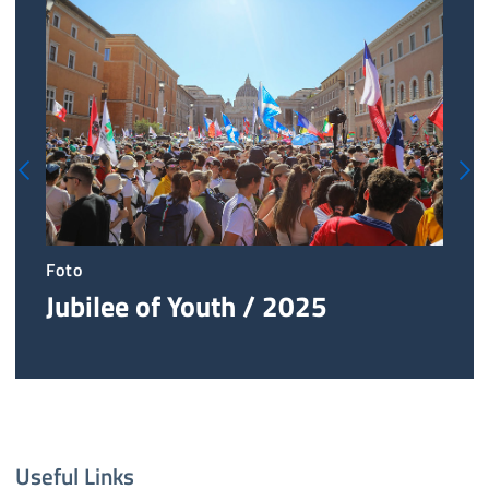
Foto
Vi
Jubilee of Youth / 2025
J
Useful Links