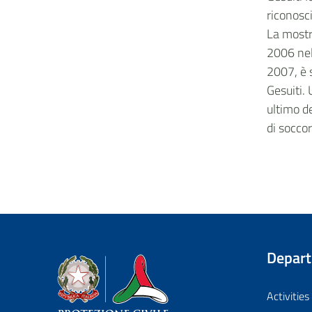
riconosci
La mostr
2006 nel
2007, è s
Gesuiti. 
ultimo d
di soccor
Depar
Dipartimento della Protezione Civile
Activities