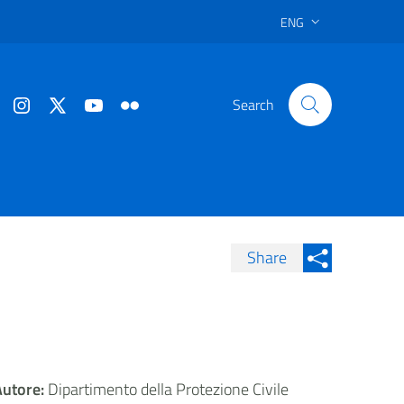
ENG
Search
Share
Condividi su Facebook
Condividi sui
Condividi su Twitter
Condividi su LinkedIn
Autore:
Dipartimento della Protezione Civile