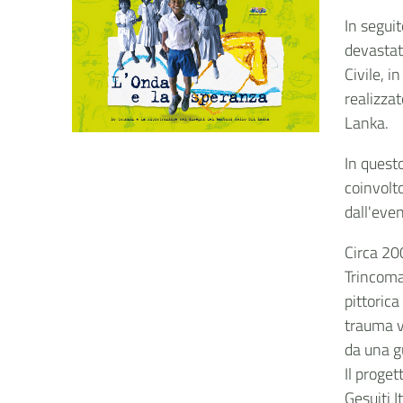
In segui
devastato
Civile, 
realizza
Lanka.
In quest
coinvolt
dall'even
Circa 200
Trincoma
pittoric
trauma vi
da una g
Il proge
Gesuiti 