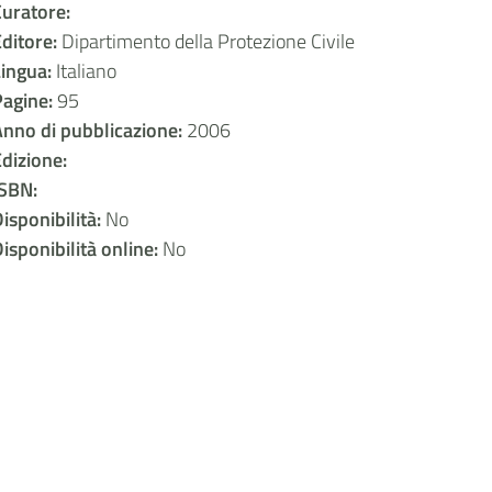
uratore:
ditore:
Dipartimento della Protezione Civile
Lingua:
Italiano
Pagine:
95
nno di pubblicazione:
2006
dizione:
ISBN:
isponibilità:
No
isponibilità online:
No