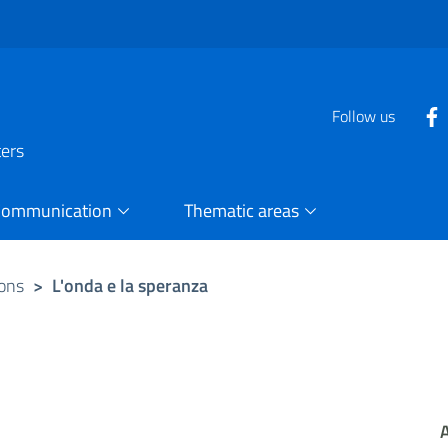
Follow us
ters
Communication
Thematic areas
ions
>
L'onda e la speranza