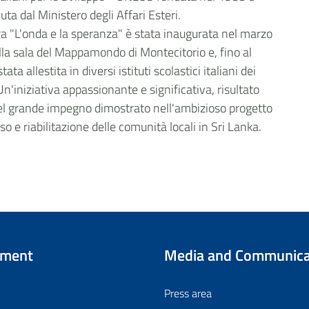
uta dal Ministero degli Affari Esteri.
a "L'onda e la speranza" è stata inaugurata nel marzo
la sala del Mappamondo di Montecitorio e, fino al
tata allestita in diversi istituti scolastici italiani dei
Un'iniziativa appassionante e significativa, risultato
el grande impegno dimostrato nell'ambizioso progetto
so e riabilitazione delle comunità locali in Sri Lanka.
tment
Media and Communica
Press area