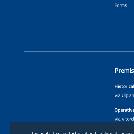
Forms
Premis
Historica
Via Ulpi
Operativ
Via Vitor
This website uses technical and analytical cookies