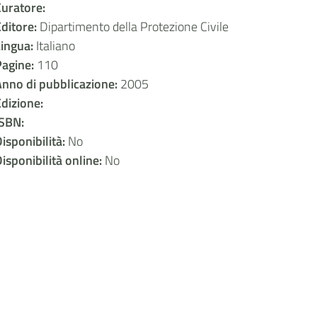
uratore:
ditore:
Dipartimento della Protezione Civile
Lingua:
Italiano
Pagine:
110
nno di pubblicazione:
2005
dizione:
ISBN:
isponibilità:
No
isponibilità online:
No