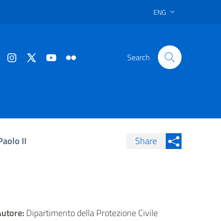
ENG
Search
Paolo II
Share
Condividi su Facebook
Condividi sui
Condividi su Twitter
Condividi su LinkedIn
Autore:
Dipartimento della Protezione Civile