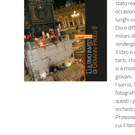
stato rea
occasion
lunghi vi
Dio e di
milioni 
rendergli
Il libro
tanti, c
si è most
giovani.
I sorrisi
fotografi
questi i
orchestr
Protezio
cui il li