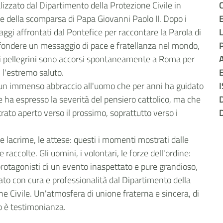
lizzato dal Dipartimento della Protezione Civile in
C
e della scomparsa di Papa Giovanni Paolo II. Dopo i
E
aggi affrontati dal Pontefice per raccontare la Parola di
ffondere un messaggio di pace e fratellanza nel mondo,
di pellegrini sono accorsi spontaneamente a Roma per
A
 l'estremo saluto.
E
 è un immenso abbraccio all'uomo che per anni ha guidato
he ha espresso la severità del pensiero cattolico, ma che
D
rato aperto verso il prossimo, soprattutto verso i
D
, le lacrime, le attese: questi i momenti mostrati dalle
e raccolte. Gli uomini, i volontari, le forze dell'ordine:
 protagonisti di un evento inaspettato e pure grandioso,
ato con cura e professionalità dal Dipartimento della
ne Civile. Un'atmosfera di unione fraterna e sincera, di
bro è testimonianza.