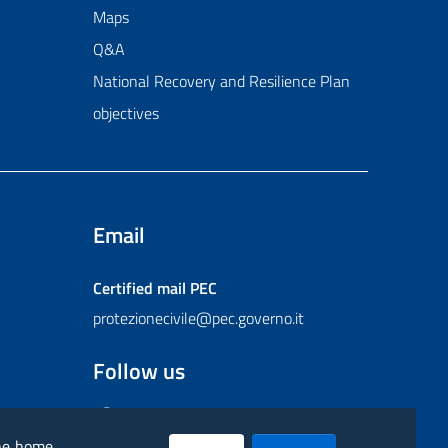
Maps
Q&A
National Recovery and Resilience Plan
objectives
Email
Certified mail
PEC
protezionecivile@pec.governo.it
Follow us
Facebook
Instagram
Twitter
YouTube
Flickr
the home