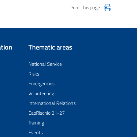
Print this page
tion
Thematic areas
National Service
Risks
Emergencies
Volunteering
International Relations
CapRischio 21-27
Training
Events