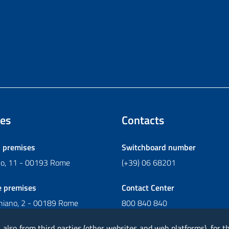
es
Contacts
l premises
Switchboard number
ano, 11 - 00193 Rome
(+39) 06 68201
e premises
Contact Center
chiano, 2 - 00189 Rome
800 840 840
Write to Contact Center
, also from third parties (other websites and web platforms), for 