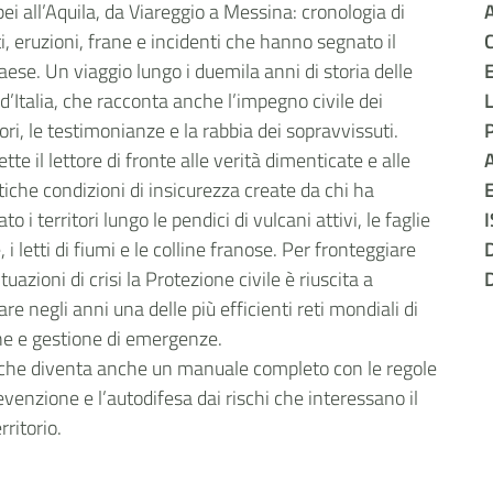
i all’Aquila, da Viareggio a Messina: cronologia di
i, eruzioni, frane e incidenti che hanno segnato il
C
aese. Un viaggio lungo i duemila anni di storia delle
E
d’Italia, che racconta anche l’impegno civile dei
ori, le testimonianze e la rabbia dei sopravvissuti.
mette il lettore di fronte alle verità dimenticate e alle
A
che condizioni di insicurezza create da chi ha
E
to i territori lungo le pendici di vulcani attivi, le faglie
 i letti di fiumi e le colline franose. Per fronteggiare
D
tuazioni di crisi la Protezione civile è riuscita a
D
re negli anni una delle più efficienti reti mondiali di
ne e gestione di emergenze.
 che diventa anche un manuale completo con le regole
evenzione e l’autodifesa dai rischi che interessano il
rritorio.