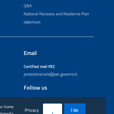
Q&A
National Recovery and Resilience Plan
objectives
Email
Certified mail
PEC
protezionecivile@pec.governo.it
Follow us
Facebook
Instagram
Twitter
YouTube
Flickr
the home
Privacy
I do
I
ltimedia