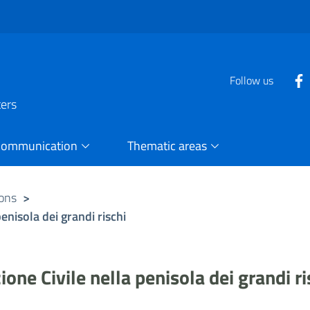
Follow us
ters
Communication
Thematic areas
ions
>
 penisola dei grandi rischi
ezione Civile nella penisola dei grandi ri