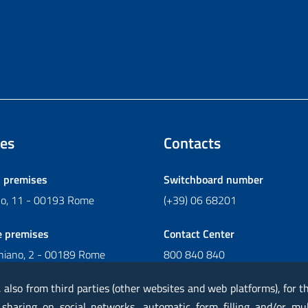
es
Contacts
l premises
Switchboard number
ano, 11 - 00193 Rome
(+39) 06 68201
e premises
Contact Center
chiano, 2 - 00189 Rome
800 840 840
Write to Contact Center
, also from third parties (other websites and web platforms), for 
 sharing on social networks, automatic form filling and/or mu