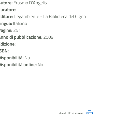
Autore:
Erasmo D'Angelis
uratore:
ditore:
Legambiente - La Biblioteca del Cigno
Lingua:
Italiano
Pagine:
251
nno di pubblicazione:
2009
dizione:
ISBN:
isponibilità:
No
isponibilità online:
No
Print this page