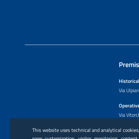
Premis
Historica
Via Ulpi
Operativ
Via Vitor
This website uses technical and analytical cookies
page customization, visitor monitoring, content