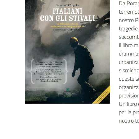
Da Pompe
terremot
nostro P
tragedie 
soccorrit
Il libro 
drammati
urbanizza
sismiche,
queste si
organizza
previsio
Un libro
per la pr
nostro te