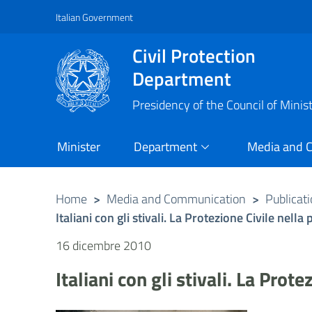
Italian Government
Vai al contenuto principale
Raggiungi il piè di pagina
Civil Protection
Department
Presidency of the Council of Minis
Minister
Department
Media and 
Home
>
Media and Communication
>
Publicat
Italiani con gli stivali. La Protezione Civile nella
16 dicembre 2010
Italiani con gli stivali. La Prot