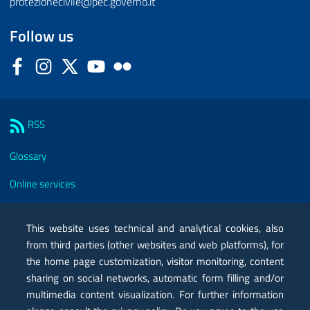
protezionecivile@pec.governo.it
Follow us
Facebook
Instagram
Twitter
YouTube
Flickr
Sezione Link Utili
RSS
Glossary
Online services
Modules
This website uses technical and analytical cookies, also
Certified mail PEC
from third parties (other websites and web platforms), for
the home page customization, visitor monitoring, content
Privacy
sharing on social networks, automatic form filling and/or
Legal notes
multimedia content visualization. For further information