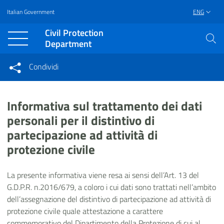
Italian Government
ENG
Vai al contenuto principale
Raggiungi il piè di pagina
Civil Protection
Department
Condividi
Condividi sui social network
Condividi su Facebook
Condividi su Twitter
Informativa sul trattamento dei dati
Condividi su LinkedIn
personali per il distintivo di
partecipazione ad attività di
protezione civile
La
presente
informativa
viene
resa
ai
sensi
dell’Art. 13
del
G.D.P.R.
n.2016/679,
a
coloro
i cui dati sono trattati
nell’ambito
dell’assegnazione del distintivo di partecipazione ad attività di
protezione civile quale attestazione a carattere
commemorativo del Dipartimento della Protezione di cui al