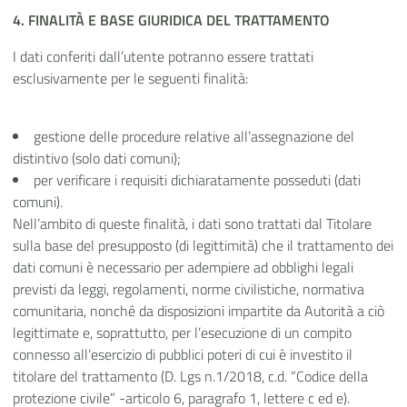
4. FINALITÀ E BASE GIURIDICA DEL
TRATTAMENTO
I dati conferiti dall’utente potranno essere trattati
esclusivamente per le seguenti
finalità:
gestione delle procedure relative all’assegnazione del
distintivo (solo dati comuni)
;
per verificare i requisiti dichiaratamente posseduti (dati
comuni)
.
Nell’ambito
di
queste
finalità,
i
dati
sono
trattati
dal
Titolare
sulla base del presupposto (di legittimità) che
il trattamento dei
dati comuni è necessario per adempiere ad obblighi legali
previsti da leggi, regolamenti, norme civilistiche, normativa
comunitaria, nonché da disposizioni impartite da Autorità a ciò
legittimate e, soprattutto, per l’esecuzione di un compito
connesso all’esercizio di pubblici poteri di cui è investito il
titolare del trattamento (D. Lgs n.1/2018, c.d. “Codice della
protezione civile” -articolo 6, paragrafo 1, lettere c ed e).