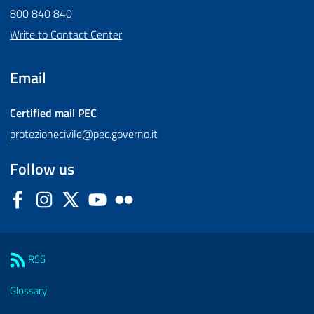
800 840 840
Write to Contact Center
Email
Certified mail
PEC
protezionecivile@pec.governo.it
Follow us
Facebook
Instagram
Twitter
YouTube
Flickr
Sezione Link Utili
RSS
Glossary