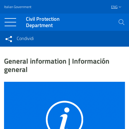
Italian Government
ENG
Vai al contenuto principale
Raggiungi il piè di pagina
Civil Protection
Department
Condividi
Condividi sui social network
Condividi su Facebook
Condividi su Twitter
General information | Información
Condividi su LinkedIn
general