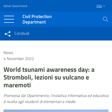
Italian Government
ENG
Vai al contenuto principale
Raggiungi il piè di pagina
Civil Protection
Department
Condividi
Condividi sui social network
Condividi su Facebook
Condividi su Twitter
News
Condividi su LinkedIn
4 November 2022
World tsunami awareness day: a
Stromboli, lezioni su vulcano e
maremoti
Promossa dal Dipartimento, l’iniziativa informativa ed educativa
è rivolta agli studenti di elementari e medie