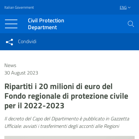
Italian Government
ENG
Vai al contenuto principale
Raggiungi il piè di pagina
Civil Protection
Department
Condividi
Condividi sui social network
Condividi su Facebook
Condividi su Twitter
News
Condividi su LinkedIn
30 August 2023
Ripartiti i 20 milioni di euro del
Fondo regionale di protezione civile
per il 2022-2023
Il decreto del Capo del Dipartimento è pubblicato in Gazzetta
Ufficiale: avviati i trasferimenti degli acconti alle Regioni