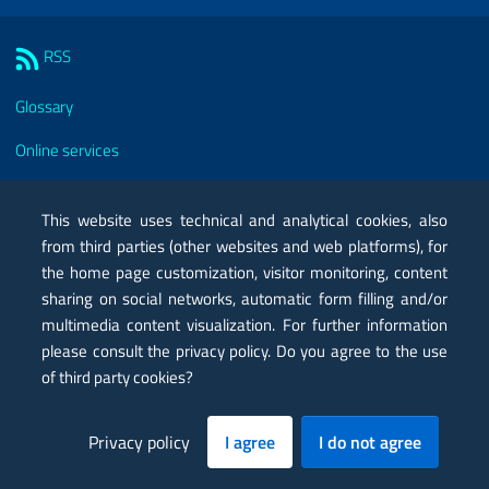
Sezione Link Utili
RSS
Glossary
Online services
Modules
This website uses technical and analytical cookies, also
Certified mail PEC
from third parties (other websites and web platforms), for
the home page customization, visitor monitoring, content
Privacy
sharing on social networks, automatic form filling and/or
Legal notes
multimedia content visualization. For further information
please consult the privacy policy. Do you agree to the use
Contacts
of third party cookies?
Map
Privacy policy
I agree
I do not agree
Accessibility statement