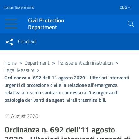
Italian Government
ENG
Vai al contenuto principale
Raggiungi il piè di pagina
Civil Protection
Department
Condividi
Condividi sui social network
Condividi su Facebook
Condividi su Twitter
Home
>
Department
>
Transparent administration
>
Legal Measure
>
Condividi su LinkedIn
Ordinanza n. 692 dell'11 agosto 2020 - Ulteriori interventi
urgenti di protezione civile in relazione all’emergenza
relativa al rischio sanitario connesso all’insorgenza di
patologie derivanti da agenti virali trasmissibili.
11 August 2020
Ordinanza n. 692 dell'11 agosto