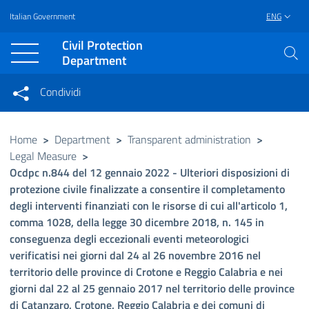
Italian Government
ENG
Vai al contenuto principale
Raggiungi il piè di pagina
Civil Protection
Department
Condividi
Condividi sui social network
Condividi su Facebook
Condividi su Twitter
Home
>
Department
>
Transparent administration
>
Legal Measure
>
Condividi su LinkedIn
Ocdpc n.844 del 12 gennaio 2022 - Ulteriori disposizioni di
protezione civile finalizzate a consentire il completamento
degli interventi finanziati con le risorse di cui all'articolo 1,
comma 1028, della legge 30 dicembre 2018, n. 145 in
conseguenza degli eccezionali eventi meteorologici
verificatisi nei giorni dal 24 al 26 novembre 2016 nel
territorio delle province di Crotone e Reggio Calabria e nei
giorni dal 22 al 25 gennaio 2017 nel territorio delle province
di Catanzaro, Crotone, Reggio Calabria e dei comuni di