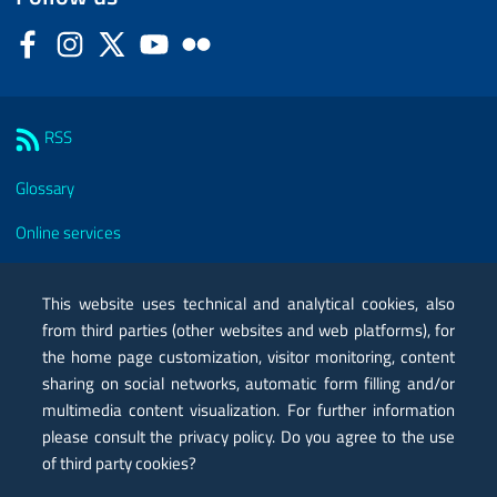
Facebook
Instagram
Twitter
YouTube
Flickr
Sezione Link Utili
RSS
Glossary
Online services
Modules
This website uses technical and analytical cookies, also
Certified mail PEC
from third parties (other websites and web platforms), for
the home page customization, visitor monitoring, content
Privacy
sharing on social networks, automatic form filling and/or
Legal notes
multimedia content visualization. For further information
please consult the privacy policy. Do you agree to the use
Contacts
of third party cookies?