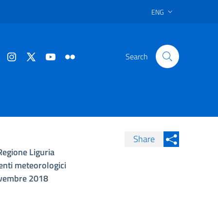
ENG
Search
Share
Regione Liguria
Condividi su Facebook
Condividi sui
venti meteorologici
Condividi su Twitter
 novembre 2018
Condividi su LinkedIn