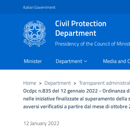
Italian Government
Vai al contenuto principale
Raggiungi il piè di pagina
Civil Protection
Department
Presidency of the Council of Minis
Minister
Department
Media and 
Home
>
Department
>
Transparent administra
Ocdpc n.835 del 12 gennaio 2022 - Ordinanza di p
nelle iniziative finalizzate al superamento della
avversi verificatisi a partire dal mese di ottobre
12 January 2022