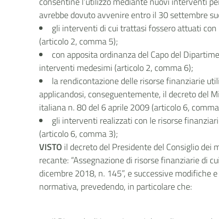
consentine l’utilizzo mediante nuovi interventi per 
avrebbe dovuto avvenire entro il 30 settembre succ
gli interventi di cui trattasi fossero attuati c
(articolo 2, comma 5);
con apposita ordinanza del Capo del Dipartimen
interventi medesimi (articolo 2, comma 6);
la rendicontazione delle risorse finanziarie uti
applicandosi, conseguentemente, il decreto del Mi
italiana n. 80 del 6 aprile 2009 (articolo 6, comma
gli interventi realizzati con le risorse finanzi
(articolo 6, comma 3);
VISTO
il decreto del Presidente del Consiglio dei 
recante: “Assegnazione di risorse finanziarie di cu
dicembre 2018, n. 145”, e successive modifiche e in
normativa, prevedendo, in particolare che: