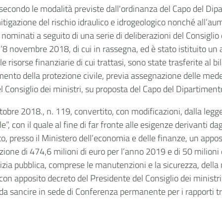
e secondo le modalità previste dall'ordinanza del Capo del Dip
gazione del rischio idraulico e idrogeologico nonché all’aumen
ominati a seguito di una serie di deliberazioni del Consiglio d
’8 novembre 2018, di cui in rassegna, ed è stato istituito un 
e risorse finanziarie di cui trattasi, sono state trasferite al
timento della protezione civile, previa assegnazione delle med
 Consiglio dei ministri, su proposta del Capo del Dipartimento
ttobre 2018., n. 119, convertito, con modificazioni, dalla leg
e”, con il quale al fine di far fronte alle esigenze derivanti dag
o, presso il Ministero dell’economia e delle finanze, un appos
zione di 474,6 milioni di euro per l’anno 2019 e di 50 milioni
edilizia pubblica, comprese le manutenzioni e la sicurezza, dell
 con apposito decreto del Presidente del Consiglio dei ministri
 da sancire in sede di Conferenza permanente per i rapporti tr