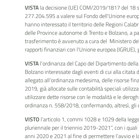
VISTA
la decisione (UE) COM/2019/1817 del 18 se
277.204.595 a valere sul Fondo dell'Unione europe
hanno interessato il territorio delle Regioni Calab
delle Province autonome di Trento e Bolzano, a part
trasferimento è avvenuto a cura del Ministero del
rapporti finanziari con l'Unione europea (IGRUE)
VISTA
l’ordinanza del Capo del Dipartimento della
Bolzano interessate dagli eventi di cui alla citata
allegato all’ordinanza medesima, delle risorse fi
2019, già allocate sulle contabilità speciali utilizz
utilizzare dette risorse con le modalità e le derog
ordinanza n. 558/2018, confermando, altresì, gli o
VISTO
l’articolo 1, commi 1028 e 1029 della legge
pluriennale per il triennio 2019-2021”, con i quali
anni 2020 e 2021 al fine di permettere l’avvio e la r