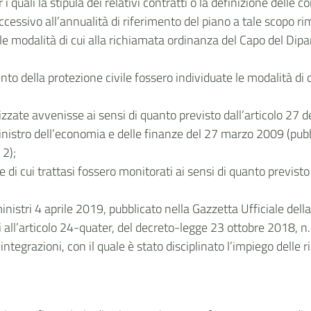
i quali la stipula dei relativi contratti o la definizione delle
essivo all’annualità di riferimento del piano a tale scopo ri
on le modalità di cui alla richiamata ordinanza del Capo del Di
to della protezione civile fossero individuate le modalità di 
lizzate avvenisse ai sensi di quanto previsto dall’articolo 27 d
nistro dell’economia e delle finanze del 27 marzo 2009 (pubbl
 2);
arie di cui trattasi fossero monitorati ai sensi di quanto previ
ministri 4 aprile 2019, pubblicato nella Gazzetta Ufficiale de
i all’articolo 24-quater, del decreto-legge 23 ottobre 2018, n
tegrazioni, con il quale è stato disciplinato l’impiego delle r