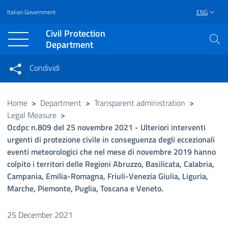
Italian Government
ENG
Vai al contenuto principale
Raggiungi il piè di pagina
Civil Protection
Department
Condividi
Condividi sui social network
Condividi su Facebook
Condividi su Twitter
Home
>
Department
>
Transparent administration
>
Legal Measure
>
Condividi su LinkedIn
Ocdpc n.809 del 25 novembre 2021 - Ulteriori interventi
urgenti di protezione civile in conseguenza degli eccezionali
eventi meteorologici che nel mese di novembre 2019 hanno
colpito i territori delle Regioni Abruzzo, Basilicata, Calabria,
Campania, Emilia-Romagna, Friuli-Venezia Giulia, Liguria,
Marche, Piemonte, Puglia, Toscana e Veneto.
25 December 2021