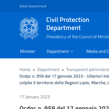
Italian Government
Vai al contenuto principale
Raggiungi il piè di pagina
Civil Protection
Department
Presidency of the Council of Minis
Minister
Department
Media and 
Home
>
Department
>
Transparent administra
Ocdpc n. 959 del 17 gennaio 2023 - Ulteriori inte
colpito il territorio delle Regioni Lazio, March
17 January 2023
Ocdpc n. 959 del 17 gennaio 2023 