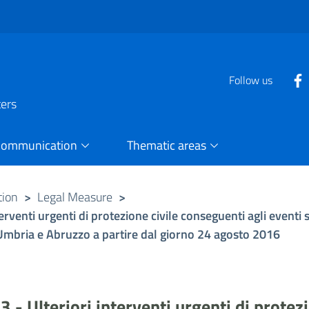
Follow us
ters
Communication
Thematic areas
tion
>
Legal Measure
>
rventi urgenti di protezione civile conseguenti agli eventi
e, Umbria e Abruzzo a partire dal giorno 24 agosto 2016
- Ulteriori interventi urgenti di protezi