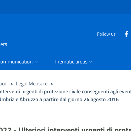
Follow us
ters
Communication
Thematic areas
tion
>
Legal Measure
>
terventi urgenti di protezione civile conseguenti agli even
e, Umbria e Abruzzo a partire dal giorno 24 agosto 2016
 - Ulteriori interventi urgenti di prote