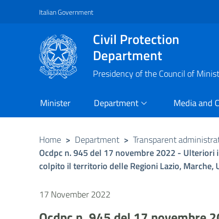
Italian Government
Vai al contenuto principale
Raggiungi il piè di pagina
Civil Protection
Department
Presidency of the Council of Minis
Minister
Department
Media and 
Home
>
Department
>
Transparent administra
Ocdpc n. 945 del 17 novembre 2022 - Ulteriori in
colpito il territorio delle Regioni Lazio, March
17 November 2022
Ocdpc n. 945 del 17 novembre 2022