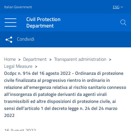
Italian Government
ENG
Vai al contenuto principale
Raggiungi il piè di pagina
Civil Protection
Department
Condividi
Condividi sui social network
Condividi su Facebook
Condividi su Twitter
Home
>
Department
>
Transparent administration
>
Legal Measure
>
Condividi su LinkedIn
Ocdpc n. 914 del 16 agosto 2022 - Ordinanza di protezione
civile finalizzata al progressivo rientro in ordinario in
relazione all’emergenza relativa al rischio sanitario connesso
all’insorgenza di patologie derivanti da agenti virali
trasmissibili ed altre disposizioni di protezione civile, ai
sensi dell’articolo 1 del decreto legge n. 24 del 24 marzo
2022
16 August 2022