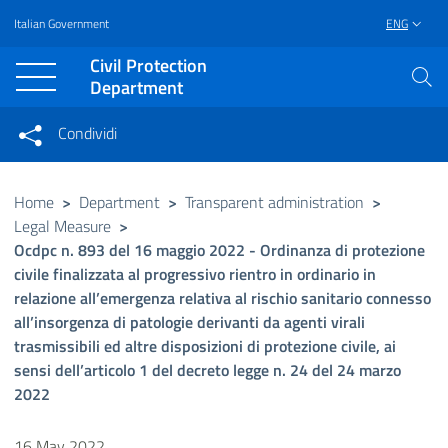
Italian Government
ENG
Vai al contenuto principale
Raggiungi il piè di pagina
Civil Protection
Department
Condividi
Condividi sui social network
Condividi su Facebook
Condividi su Twitter
Home
>
Department
>
Transparent administration
>
Legal Measure
>
Condividi su LinkedIn
Ocdpc n. 893 del 16 maggio 2022 - Ordinanza di protezione
civile finalizzata al progressivo rientro in ordinario in
relazione all’emergenza relativa al rischio sanitario connesso
all’insorgenza di patologie derivanti da agenti virali
trasmissibili ed altre disposizioni di protezione civile, ai
sensi dell’articolo 1 del decreto legge n. 24 del 24 marzo
2022
16 May 2022