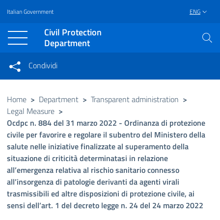
Italian Government
ENG
Vai al contenuto principale
Raggiungi il piè di pagina
Civil Protection
Department
Condividi
Condividi sui social network
Condividi su Facebook
Condividi su Twitter
Home
>
Department
>
Transparent administration
>
Legal Measure
>
Condividi su LinkedIn
Ocdpc n. 884 del 31 marzo 2022 - Ordinanza di protezione
civile per favorire e regolare il subentro del Ministero della
salute nelle iniziative finalizzate al superamento della
situazione di criticità determinatasi in relazione
all’emergenza relativa al rischio sanitario connesso
all’insorgenza di patologie derivanti da agenti virali
trasmissibili ed altre disposizioni di protezione civile, ai
sensi dell’art. 1 del decreto legge n. 24 del 24 marzo 2022