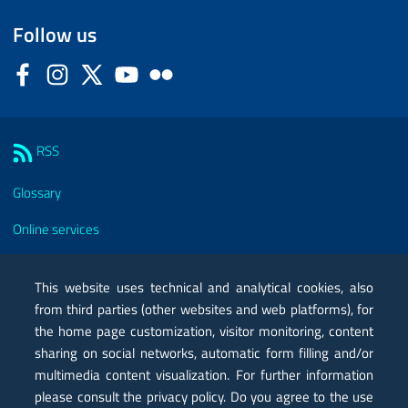
Follow us
Facebook
Instagram
Twitter
YouTube
Flickr
Sezione Link Utili
RSS
Glossary
Online services
Modules
This website uses technical and analytical cookies, also
Certified mail PEC
from third parties (other websites and web platforms), for
the home page customization, visitor monitoring, content
Privacy
sharing on social networks, automatic form filling and/or
Legal notes
multimedia content visualization. For further information
please consult the privacy policy. Do you agree to the use