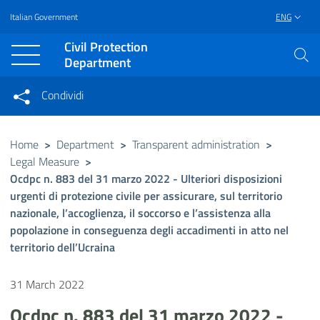
Italian Government
ENG
Vai al contenuto principale
Raggiungi il piè di pagina
Civil Protection
Department
Condividi
Condividi sui social network
Condividi su Facebook
Condividi su Twitter
Home
>
Department
>
Transparent administration
>
Legal Measure
>
Condividi su LinkedIn
Ocdpc n. 883 del 31 marzo 2022 - Ulteriori disposizioni
urgenti di protezione civile per assicurare, sul territorio
nazionale, l’accoglienza, il soccorso e l’assistenza alla
popolazione in conseguenza degli accadimenti in atto nel
territorio dell’Ucraina
31 March 2022
Ocdpc n. 883 del 31 marzo 2022 -