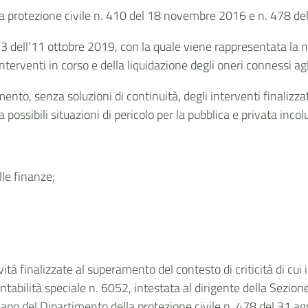
la protezione civile n. 410 del 18 novembre 2016 e n. 478 de
3 dell’11 ottobre 2019, con la quale viene rappresentata la ne
terventi in corso e della liquidazione degli oneri connessi agl
ento, senza soluzioni di continuità, degli interventi finalizz
ossibili situazioni di pericolo per la pubblica e privata incol
lle finanze;
ività finalizzate al superamento del contesto di criticità di c
tabilità speciale n. 6052, intestata al dirigente della Sezion
 Capo del Dipartimento della protezione civile n. 478 del 31 