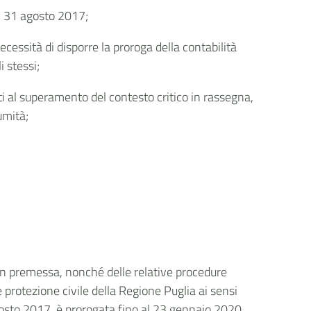
l 31 agosto 2017;
cessità di disporre la proroga della contabilità
i stessi;
ati al superamento del contesto critico in rassegna,
umità;
ui in premessa, nonché delle relative procedure
e protezione civile della Regione Puglia ai sensi
agosto 2017, è prorogata fino al 23 gennaio 2020.