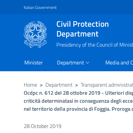
Italian Government
Vai al contenuto principale
Raggiungi il piè di pagina
Civil Protection
Department
Presidency of the Council of Minis
Minister
Department
Media and 
Home
>
Department
>
Transparent administra
Ocdpc n. 612 del 28 ottobre 2019 - Ulteriori disp
criticità determinatasi in conseguenza degli ecce
nel territorio della provincia di Foggia. Proroga 
28 October 2019