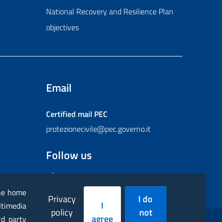
National Recovery and Resilience Plan
objectives
Email
Certified mail
PEC
protezionecivile@pec.governo.it
Follow us
Facebook
Instagram
Twitter
YouTube
Flickr
the home
Privacy
I do
I
ltimedia
policy
not
agree
rd party