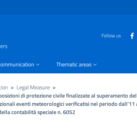
Follow us
ters
Communication
Thematic areas
tion
>
Legal Measure
>
osizioni di protezione civile finalizzate al superamento del
zionali eventi meteorologici verificatisi nel periodo dall’1
della contabilità speciale n. 6052