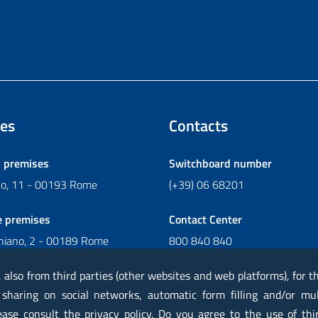
es
Contacts
l premises
Switchboard number
ano, 11 - 00193 Rome
(+39) 06 68201
e premises
Contact Center
chiano, 2 - 00189 Rome
800 840 840
Write to Contact Center
, also from third parties (other websites and web platforms), for 
 sharing on social networks, automatic form filling and/or mu
lease consult the privacy policy. Do you agree to the use of thi