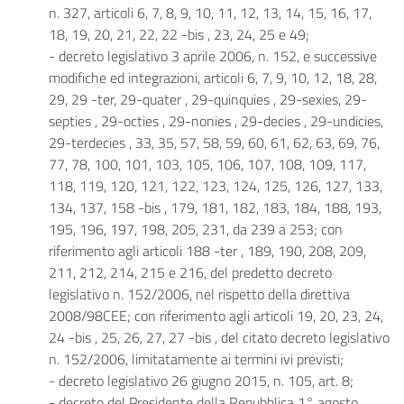
n. 327, articoli 6, 7, 8, 9, 10, 11, 12, 13, 14, 15, 16, 17,
18, 19, 20, 21, 22, 22 -bis , 23, 24, 25 e 49;
- decreto legislativo 3 aprile 2006, n. 152, e successive
modifiche ed integrazioni, articoli 6, 7, 9, 10, 12, 18, 28,
29, 29 -ter, 29-quater , 29-quinquies , 29-sexies, 29-
septies , 29-octies , 29-nonies , 29-decies , 29-undicies,
29-terdecies , 33, 35, 57, 58, 59, 60, 61, 62, 63, 69, 76,
77, 78, 100, 101, 103, 105, 106, 107, 108, 109, 117,
118, 119, 120, 121, 122, 123, 124, 125, 126, 127, 133,
134, 137, 158 -bis , 179, 181, 182, 183, 184, 188, 193,
195, 196, 197, 198, 205, 231, da 239 a 253; con
riferimento agli articoli 188 -ter , 189, 190, 208, 209,
211, 212, 214, 215 e 216, del predetto decreto
legislativo n. 152/2006, nel rispetto della direttiva
2008/98CEE; con riferimento agli articoli 19, 20, 23, 24,
24 -bis , 25, 26, 27, 27 -bis , del citato decreto legislativo
n. 152/2006, limitatamente ai termini ivi previsti;
- decreto legislativo 26 giugno 2015, n. 105, art. 8;
- decreto del Presidente della Repubblica 1° agosto