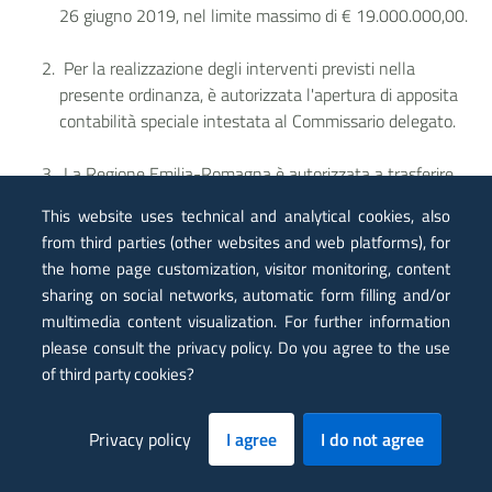
26 giugno 2019, nel limite massimo di € 19.000.000,00.
Per la realizzazione degli interventi previsti nella
presente ordinanza, è autorizzata l'apertura di apposita
contabilità speciale intestata al Commissario delegato.
La Regione Emilia-Romagna è autorizzata a trasferire
sulla contabilità speciale di cui al comma 2 eventuali
This website uses technical and analytical cookies, also
ulteriori risorse finanziarie finalizzate al superamento del
from third parties (other websites and web platforms), for
contesto emergenziale in rassegna, la cui quantificazione
the home page customization, visitor monitoring, content
deve essere effettuata, contestualmente al Piano di cui
sharing on social networks, automatic form filling and/or
all'art. 1, comma 3.
multimedia content visualization. For further information
please consult the privacy policy. Do you agree to the use
Con successiva ordinanza sono identificati la provenienza
of third party cookies?
delle risorse aggiuntive di cui al comma 3 ed il relativo
ammontare.
Privacy policy
I agree
I do not agree
Il Commissario delegato è tenuto a rendicontare ai sensi
dell'art. 27, comma 4, del decreto legislativo n. 1/2018.