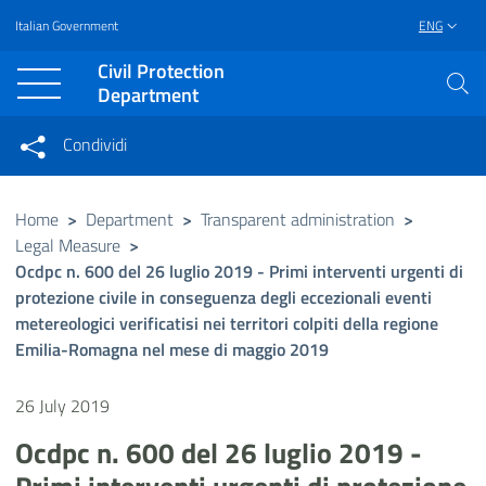
Italian Government
ENG
Vai al contenuto principale
Raggiungi il piè di pagina
Civil Protection
Department
Condividi
Condividi sui social network
Condividi su Facebook
Condividi su Twitter
Home
>
Department
>
Transparent administration
>
Legal Measure
>
Condividi su LinkedIn
Ocdpc n. 600 del 26 luglio 2019 - Primi interventi urgenti di
protezione civile in conseguenza degli eccezionali eventi
metereologici verificatisi nei territori colpiti della regione
Emilia-Romagna nel mese di maggio 2019
26 July 2019
Ocdpc n. 600 del 26 luglio 2019 -