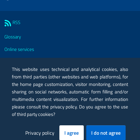
Sezione Link Utili
RSS
Glossary
Online services
Modules
This website uses technical and analytical cookies, also
Certified mail PEC
from third parties (other websites and web platforms), for
the home page customization, visitor monitoring, content
Privacy
sharing on social networks, automatic form filling and/or
Legal notes
multimedia content visualization. For further information
please consult the privacy policy. Do you agree to the use
Contacts
of third party cookies?
Map
Privacy policy
I agree
I do not agree
Accessibility statement