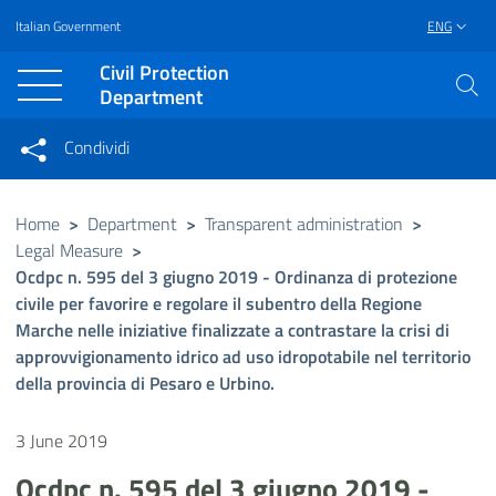
Italian Government
ENG
Vai al contenuto principale
Raggiungi il piè di pagina
Civil Protection
Department
Condividi
Condividi sui social network
Condividi su Facebook
Condividi su Twitter
Home
>
Department
>
Transparent administration
>
Legal Measure
>
Condividi su LinkedIn
Ocdpc n. 595 del 3 giugno 2019 - Ordinanza di protezione
civile per favorire e regolare il subentro della Regione
Marche nelle iniziative finalizzate a contrastare la crisi di
approvvigionamento idrico ad uso idropotabile nel territorio
della provincia di Pesaro e Urbino.
3 June 2019
Ocdpc n. 595 del 3 giugno 2019 -