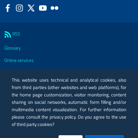
Facebook
Instagram
Twitter
YouTube
Flickr
Sezione Link Utili
RSS
Glossary
Online services
Modules
This website uses technical and analytical cookies, also
Certified mail PEC
from third parties (other websites and web platforms), for
the home page customization, visitor monitoring, content
Privacy
sharing on social networks, automatic form filling and/or
Legal notes
multimedia content visualization. For further information
please consult the privacy policy. Do you agree to the use
Contacts
of third party cookies?
Map