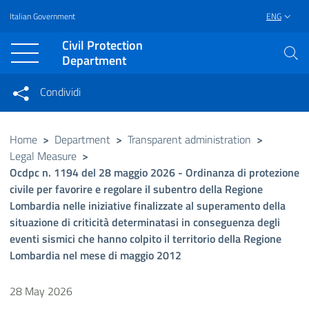
Italian Government
ENG
Vai al contenuto principale
Raggiungi il piè di pagina
Civil Protection
Department
Condividi
Condividi sui social network
Condividi su Facebook
Condividi su Twitter
Home
>
Department
>
Transparent administration
>
Legal Measure
>
Condividi su LinkedIn
Ocdpc n. 1194 del 28 maggio 2026 - Ordinanza di protezione
civile per favorire e regolare il subentro della Regione
Lombardia nelle iniziative finalizzate al superamento della
situazione di criticità determinatasi in conseguenza degli
eventi sismici che hanno colpito il territorio della Regione
Lombardia nel mese di maggio 2012
28 May 2026