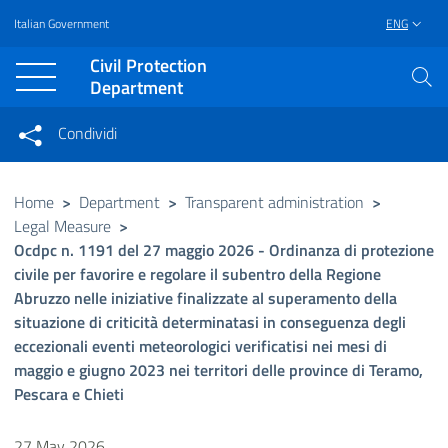
Italian Government
ENG
Vai al contenuto principale
Raggiungi il piè di pagina
Civil Protection
Department
Condividi
Condividi sui social network
Condividi su Facebook
Condividi su Twitter
Home
>
Department
>
Transparent administration
>
Legal Measure
>
Condividi su LinkedIn
Ocdpc n. 1191 del 27 maggio 2026 - Ordinanza di protezione
civile per favorire e regolare il subentro della Regione
Abruzzo nelle iniziative finalizzate al superamento della
situazione di criticità determinatasi in conseguenza degli
eccezionali eventi meteorologici verificatisi nei mesi di
maggio e giugno 2023 nei territori delle province di Teramo,
Pescara e Chieti
27 May 2026