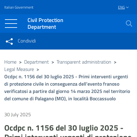
Italian Government
ENG
Vai al contenuto principale
Raggiungi il piè di pagina
Civil Protection
Department
Condividi
Condividi sui social network
Condividi su Facebook
Condividi su Twitter
Home
>
Department
>
Transparent administration
>
Legal Measure
>
Condividi su LinkedIn
Ocdpc n. 1156 del 30 luglio 2025 - Primi interventi urgenti
di protezione civile in conseguenza dell’evento franoso
verificatosi a partire dal giorno 14 marzo 2025 nel territorio
del comune di Palagano (MO), in località Boccassuolo
30 July 2025
Ocdpc n. 1156 del 30 luglio 2025 -