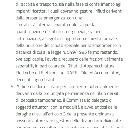
di raccolta e trasporto, sia nella fase di conferimento agli
impianti ricettori, i quali dovranno gestire i rifiuti derivanti
dalla presente emergenza con una
contabilità interna separata utile sia per la
quantificazione dei rifiuti emergenziali, sia per
l’attribuzione, a seguito di opportuna richiesta formale,
della riduzione del tributo speciale per lo smaltimento in
discarica di cui alla legge n. 549/1995 fermo restando,
ove applicabile, l'avvio a recupero delle frazioni utilmente
separabili, in particolare dei Rifiuti di Apparecchiature
Elettriche ed Elettroniche (RAEE), Pile ed Accumulatori,
dei rifiuti ingombranti.
Al fine di ridurre i rischi per l'ambiente potenzialmente
derivanti dalla prolungata permanenza dei rifiuti nei siti
di deposito temporaneo, il Commissario delegato o i
soggetti attuatori, con le modalità e avvalendosi delle
deroghe di cui all'articolo 3 della presente ordinanza,
possono autorizzare i gestori delle discariche individuate
per ricevere e smaltire i materiali non recuperabili di cui al