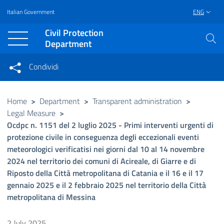
Italian Government
ENG
Vai al contenuto principale
Raggiungi il piè di pagina
Civil Protection
Department
Condividi
Condividi sui social network
Condividi su Facebook
Condividi su Twitter
Home
>
Department
>
Transparent administration
>
Legal Measure
>
Condividi su LinkedIn
Ocdpc n. 1151 del 2 luglio 2025 - Primi interventi urgenti di
protezione civile in conseguenza degli eccezionali eventi
meteorologici verificatisi nei giorni dal 10 al 14 novembre
2024 nel territorio dei comuni di Acireale, di Giarre e di
Riposto della Città metropolitana di Catania e il 16 e il 17
gennaio 2025 e il 2 febbraio 2025 nel territorio della Città
metropolitana di Messina
2 July 2025