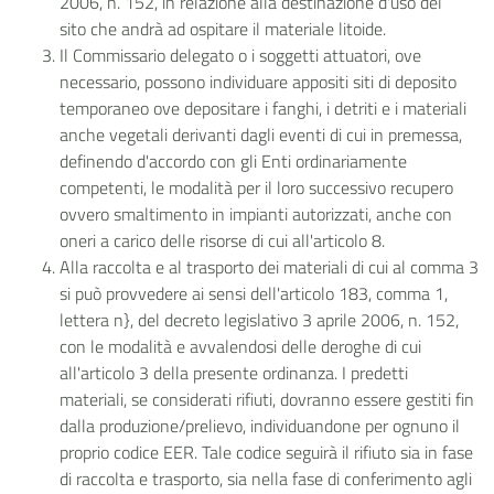
2006, n. 152, in relazione alla destinazione d'uso del
sito che andrà ad ospitare il materiale litoide.
Il Commissario delegato o i soggetti attuatori, ove
necessario, possono individuare appositi siti di deposito
temporaneo ove depositare i fanghi, i detriti e i materiali
anche vegetali derivanti dagli eventi di cui in premessa,
definendo d'accordo con gli Enti ordinariamente
competenti, le modalità per il loro successivo recupero
ovvero smaltimento in impianti autorizzati, anche con
oneri a carico delle risorse di cui all'articolo 8.
Alla raccolta e al trasporto dei materiali di cui al comma 3
si può provvedere ai sensi dell'articolo 183, comma 1,
lettera n}, del decreto legislativo 3 aprile 2006, n. 152,
con le modalità e avvalendosi delle deroghe di cui
all'articolo 3 della presente ordinanza. I predetti
materiali, se considerati rifiuti, dovranno essere gestiti fin
dalla produzione/prelievo, individuandone per ognuno il
proprio codice EER. Tale codice seguirà il rifiuto sia in fase
di raccolta e trasporto, sia nella fase di conferimento agli