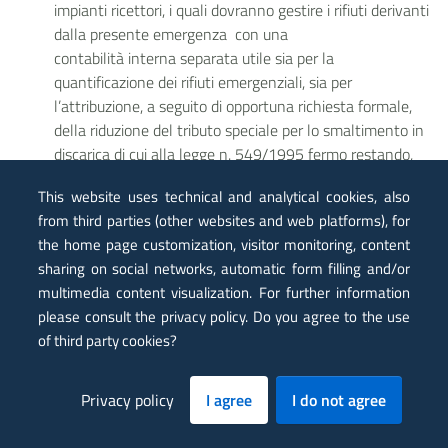
impianti ricettori, i quali dovranno gestire i rifiuti derivanti
dalla presente emergenza con una
contabilità interna separata utile sia per la
quantificazione dei rifiuti emergenziali, sia per
l’attribuzione, a seguito di opportuna richiesta formale,
della riduzione del tributo speciale per lo smaltimento in
discarica di cui alla legge n. 549/1995 fermo restando,
ove applicabile, l'avvio a recupero delle frazioni utilmente
This website uses technical and analytical cookies, also
separabili, in particolare dei Rifiuti di Apparecchiature
from third parties (other websites and web platforms), for
Elettriche ed Elettroniche (RAEE), Pile ed Accumulatori,
the home page customization, visitor monitoring, content
dei rifiuti ingombranti.
sharing on social networks, automatic form filling and/or
Al fine di ridurre i rischi per l'ambiente potenzialmente
multimedia content visualization. For further information
derivanti dalla prolungata permanenza dei rifiuti nei siti
please consult the privacy policy. Do you agree to the use
di deposito temporaneo, il Commissario delegato o i
of third party cookies?
soggetti attuatori, con le modalità e avvalendosi delle
deroghe di cui all'articolo 3 della presente ordinanza,
possono autorizzare i gestori delle discariche individuate
Privacy policy
I agree
I do not agree
per ricevere e smaltire i materiali non recuperabili di cui al
secondo periodo, comma 4, del presente articolo, per i