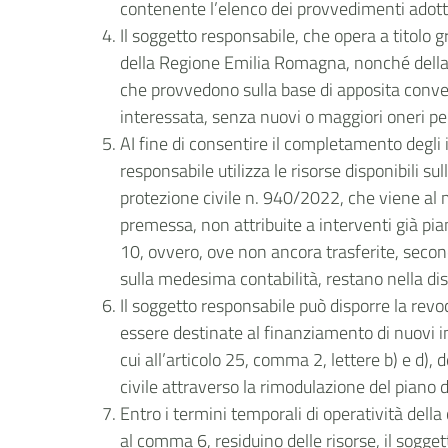
contenente l’elenco dei provvedimenti adottat
Il soggetto responsabile, che opera a titolo g
della Regione Emilia Romagna, nonché della col
che provvedono sulla base di apposita convenz
interessata, senza nuovi o maggiori oneri per
AI fine di consentire il completamento degli 
responsabile utilizza le risorse disponibili s
protezione civile n. 940/2022, che viene al m
premessa, non attribuite a interventi già pian
10, ovvero, ove non ancora trasferite, second
sulla medesima contabilità, restano nella di
Il soggetto responsabile può disporre la rev
essere destinate al finanziamento di nuovi i
cui all’articolo 25, comma 2, lettere b) e d)
civile attraverso la rimodulazione del piano d
Entro i termini temporali di operatività dell
al comma 6, residuino delle risorse, il sogge