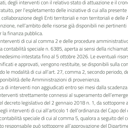
i, degli interventi con il relativo stato di attuazione e il c
ratuito, per l'espletamento delle iniziative di cui alla present
laborazione degli Enti territoriali e non territoriali e delle 
ione, nell’ambito delle risorse già disponibili nei pertinenti
 la finanza pubblica.
interventi di cui al comma 2 e delle procedure amministrativo
ulla contabilità speciale n. 6385, aperta ai sensi della richia
edesimo intestata fino al 5 ottobre 2026. Le eventuali risors
ificati e approvati, vengono restituite, se disponibili sulla co
o le modalità di cui all'art. 27, comma 2, secondo periodo, de
sponibilità delle Amministrazioni di provenienza.
oca di interventi non aggiudicati entro sei mesi dalla scaden
nterventi strettamente connessi al superamento dell’emergenza
, del decreto legislativo del 2 gennaio 2018 n. 1, da sottoporr
egli interventi di cui all’articolo 1 dell’ordinanza del Capo d
a contabilità speciale di cui al comma 5, qualora a seguito de
tto responsabile può sottoporre all’approvazione del Dipartime