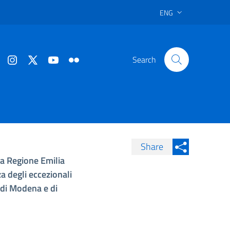
ENG
Search
Share
la Regione Emilia
Condividi su Facebook
Condividi sui
a degli eccezionali
Condividi su Twitter
, di Modena e di
Condividi su LinkedIn