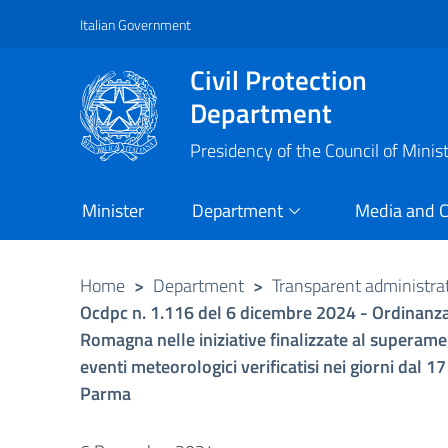
Italian Government
Vai al contenuto principale
Raggiungi il piè di pagina
Civil Protection
Department
Presidency of the Council of Minis
Minister
Department
Media and 
Home
>
Department
>
Transparent administra
Ocdpc n. 1.116 del 6 dicembre 2024 - Ordinanza d
Romagna nelle iniziative finalizzate al superamen
eventi meteorologici verificatisi nei giorni dal 1
Parma