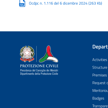
Ocdpc n. 1.116 del 6 dicembre 2024
(
263 Kb
)
Depar
Dipartimento della Protezione Civile
Activities
Structure
Premises
Request 
Meritorio
Badges
Transpare