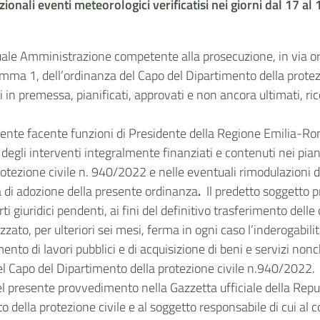
ionali eventi meteorologici verificatisi nei giorni dal 17 al
e Amministrazione competente alla prosecuzione, in via ordin
comma 1, dell’ordinanza del Capo del Dipartimento della prot
 in premessa, pianificati, approvati e non ancora ultimati, ric
esidente facente funzioni di Presidente della Regione Emilia-
egli interventi integralmente finanziati e contenuti nei piani d
otezione civile n. 940/2022 e nelle eventuali rimodulazioni d
ta di adozione della presente ordinanza
.
Il predetto soggetto pr
i giuridici pendenti, ai fini del definitivo trasferimento dell
zato, per ulteriori sei mesi, ferma in ogni caso l’inderogabilit
mento di lavori pubblici e di acquisizione di beni e servizi no
 del Capo del Dipartimento della protezione civile n.940/2022.
el presente provvedimento nella Gazzetta ufficiale della Repub
o della protezione civile e al soggetto responsabile di cui al 