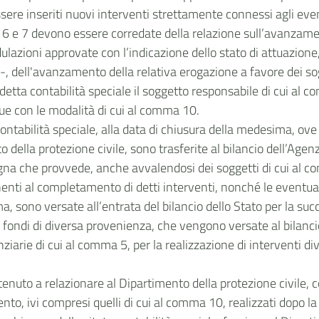
ssere inseriti nuovi interventi strettamente connessi agli eve
 6 e 7 devono essere corredate della relazione sull’avanzamen
ulazioni approvate con l’indicazione dello stato di attuazione
tà -, dell'avanzamento della relativa erogazione a favore dei s
edetta contabilità speciale il soggetto responsabile di cui a
due con le modalità di cui al comma 10.
contabilità speciale, alla data di chiusura della medesima, ove
della protezione civile, sono trasferite al bilancio dell’Agenzi
gna che provvede, anche avvalendosi dei soggetti di cui al c
nti al completamento di detti interventi, nonché le eventuali u
ma, sono versate all’entrata del bilancio dello Stato per la 
da fondi di diversa provenienza, che vengono versate al bilanc
ziarie di cui al comma 5, per la realizzazione di interventi div
tenuto a relazionare al Dipartimento della protezione civile, 
nto, ivi compresi quelli di cui al comma 10, realizzati dopo la 