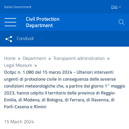
Italian Government
ENG
Vai al contenuto principale
Raggiungi il piè di pagina
Civil Protection
Department
Condividi
Condividi sui social network
Condividi su Facebook
Condividi su Twitter
Home
>
Department
>
Transparent administration
>
Legal Measure
>
Condividi su LinkedIn
Ocdpc n. 1.080 del 15 marzo 2024 - Ulteriori interventi
urgenti di protezione civile in conseguenza delle avverse
condizioni meteorologiche che, a partire dal giorno 1° maggio
2023, hanno colpito il territorio delle province di Reggio-
Emilia, di Modena, di Bologna, di Ferrara, di Ravenna, di
Forlì-Cesena e Rimini
15 March 2024