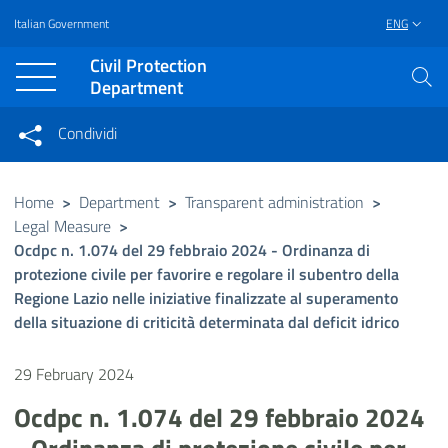
Italian Government
ENG
Vai al contenuto principale
Raggiungi il piè di pagina
Civil Protection
Department
Condividi
Condividi sui social network
Condividi su Facebook
Condividi su Twitter
Home
>
Department
>
Transparent administration
>
Legal Measure
>
Condividi su LinkedIn
Ocdpc n. 1.074 del 29 febbraio 2024 - Ordinanza di
protezione civile per favorire e regolare il subentro della
Regione Lazio nelle iniziative finalizzate al superamento
della situazione di criticità determinata dal deficit idrico
29 February 2024
Ocdpc n. 1.074 del 29 febbraio 2024