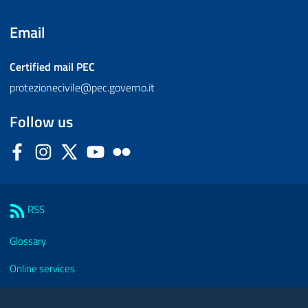
Email
Certified mail
PEC
protezionecivile@pec.governo.it
Follow us
Facebook
Instagram
Twitter
YouTube
Flickr
Sezione Link Utili
RSS
Glossary
Online services
Modules