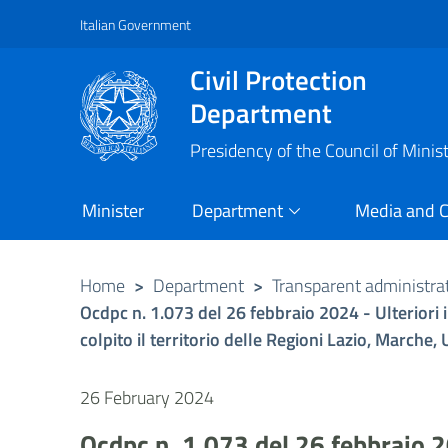
Italian Government
Vai al contenuto principale
Raggiungi il piè di pagina
Civil Protection
Department
Presidency of the Council of Minis
Minister
Department
Media and 
Home
>
Department
>
Transparent administra
Ocdpc n. 1.073 del 26 febbraio 2024 - Ulteriori i
colpito il territorio delle Regioni Lazio, March
26 February 2024
Ocdpc n. 1.073 del 26 febbraio 20