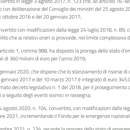
vertito in legge 3 agosto 2017, n. 123 che, all’articolo 16-
se
o
con deliberazione del Consiglio dei ministri del 25 agosto 
 31 ottobre 2016 e del 20 gennaio 2017;
ertito con modificazioni dalla legge 24 luglio 2018, n. 89, che,
to che ai relativi oneri si provvede, nel limite complessivo d
’articolo 1, comma 988, ha disposto la proroga dello stato d
 di 360 milioni di euro per l'anno 2019;
 gennaio 2020, che dispone che lo stanziamento di risorse di cu
0 gennaio 2017 e del 10 marzo 2017 è integrato di euro 345.
amato decreto legislativo n. 1 del 2018, per il proseguimento de
a seguito degli eventi sismici in rassegna;
 agosto 2020, n. 104, convertito, con modificazioni dalla le
bre 2021, incrementando il Fondo per le emergenze nazionali 
cembre 2021, n. 234, recante la proroga dello stato di emerg