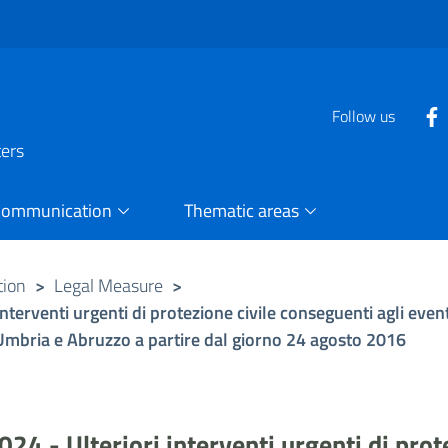
Follow us
ters
Communication
Thematic areas
tion
>
Legal Measure
>
nterventi urgenti di protezione civile conseguenti agli even
e, Umbria e Abruzzo a partire dal giorno 24 agosto 2016
24 - Ulteriori interventi urgenti di prot