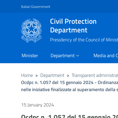
Italian Government
Vai al contenuto principale
Raggiungi il piè di pagina
Civil Protection
Department
Presidency of the Council of Minis
Minister
Department
Media and 
Home
>
Department
>
Transparent administra
Ocdpc n. 1.057 del 15 gennaio 2024 - Ordinanza d
nelle iniziative finalizzate al superamento della s
15 January 2024
Ocdpc n. 1.057 del 15 gennaio 202