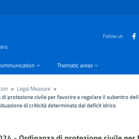
Follow us
ters
Communication
Thematic areas
tion
>
Legal Measure
>
i protezione civile per favorire e regolare il subentro del
ituazione di criticità determinata dal deficit idrico
4 - Ordinanza di protezione civile per f