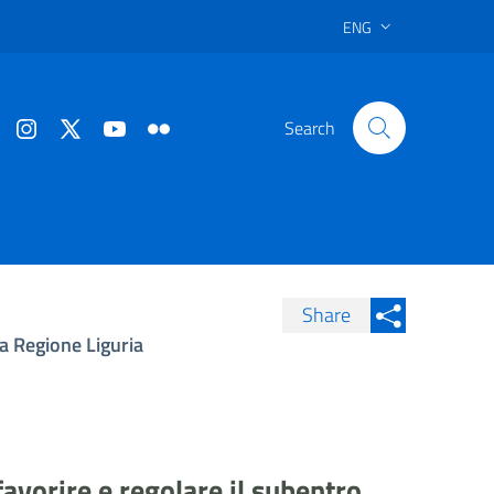
ENG
Search
Share
la Regione Liguria
Condividi su Facebook
Condividi sui
Condividi su Twitter
Condividi su LinkedIn
avorire e regolare il subentro