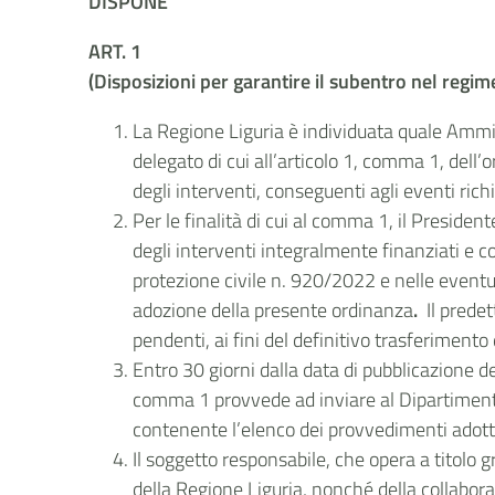
DISPONE
ART. 1
(Disposizioni per garantire il subentro nel regim
La Regione Liguria è individuata quale Ammin
delegato di cui all’articolo 1, comma 1, del
degli interventi, conseguenti agli eventi ric
Per le finalità di cui al comma 1, il Preside
degli interventi integralmente finanziati e co
protezione civile n. 920/2022 e nelle eventua
adozione della presente ordinanza
.
Il predet
pendenti, ai fini del definitivo trasferiment
Entro 30 giorni dalla data di pubblicazione d
comma 1 provvede ad
inviare al Dipartiment
contenente l’elenco dei provvedimenti adottat
Il soggetto responsabile, che opera a titolo g
della Regione Liguria, nonché della collaboraz