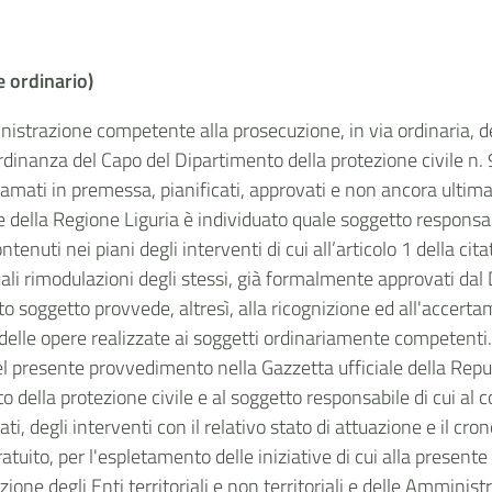
e ordinario)
istrazione competente alla prosecuzione, in via ordinaria, de
l’ordinanza del Capo del Dipartimento della protezione civile
hiamati in premessa, pianificati, approvati e non ancora ultima
nte della Regione Liguria è individuato quale soggetto responsa
ntenuti nei piani degli interventi di cui all’articolo 1 della c
li rimodulazioni degli stessi, già formalmente approvati dal D
to soggetto provvede, altresì, alla ricognizione ed all'accerta
o delle opere realizzate ai soggetti ordinariamente competenti
el presente provvedimento nella Gazzetta ufficiale della Repub
o della protezione civile e al soggetto responsabile di cui al 
i, degli interventi con il relativo stato di attuazione e il c
ratuito, per l'espletamento delle iniziative di cui alla present
ione degli Enti territoriali e non territoriali e delle Amministr