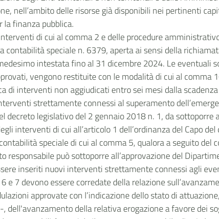
, nell’ambito delle risorse già disponibili nei pertinenti cap
 la finanza pubblica.
interventi di cui al comma 2 e delle procedure amministrativo
ulla contabilità speciale n. 6379, aperta ai sensi della richia
medesimo intestata fino al 31 dicembre 2024. Le eventuali so
approvati, vengono restituite con le modalità di cui al comma 1
oca di interventi non aggiudicati entro sei mesi dalla scaden
nterventi strettamente connessi al superamento dell’emergenza
, del decreto legislativo del 2 gennaio 2018 n. 1, da sottoporr
egli interventi di cui all’articolo 1 dell’ordinanza del Capo d
a contabilità speciale di cui al comma 5, qualora a seguito de
tto responsabile può sottoporre all’approvazione del Dipartime
ssere inseriti nuovi interventi strettamente connessi agli eve
 6 e 7 devono essere corredate della relazione sull’avanzamen
ulazioni approvate con l’indicazione dello stato di attuazione
tà -, dell'avanzamento della relativa erogazione a favore dei s