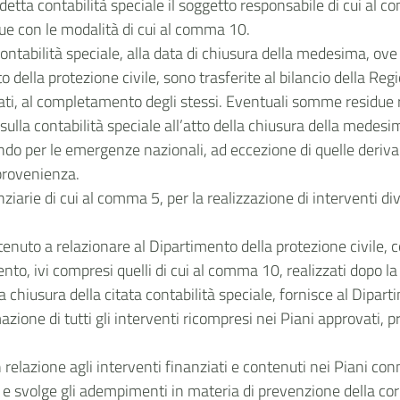
edetta contabilità speciale il soggetto responsabile di cui a
due con le modalità di cui al comma 10.
contabilità speciale, alla data di chiusura della medesima, ove
o della protezione civile, sono trasferite al bilancio della R
icati, al completamento degli stessi. Eventuali somme residue 
 sulla contabilità speciale all’atto della chiusura della medesi
ndo per le emergenze nazionali, ad eccezione di quelle deriv
 provenienza.
ziarie di cui al comma 5, per la realizzazione di interventi div
tenuto a relazionare al Dipartimento della protezione civile, 
nto, ivi compresi quelli di cui al comma 10, realizzati dopo la 
 chiusura della citata contabilità speciale, fornisce al Dipart
timazione di tutti gli interventi ricompresi nei Piani approvati
 relazione agli interventi finanziati e contenuti nei Piani conn
enza e svolge gli adempimenti in materia di prevenzione della 