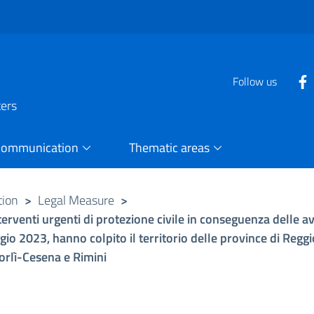
Follow us
ters
Communication
Thematic areas
tion
>
Legal Measure
>
terventi urgenti di protezione civile in conseguenza delle a
o 2023, hanno colpito il territorio delle province di Reggi
orlì-Cesena e Rimini