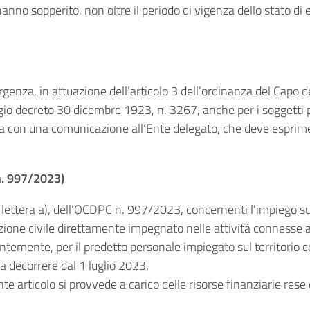
ui hanno sopperito, non oltre il periodo di vigenza dello stato d
rgenza, in attuazione dell’articolo 3 dell’ordinanza del Capo d
egio decreto 30 dicembre 1923, n. 3267, anche per i soggetti pr
ita con una comunicazione all’Ente delegato, che deve esprime
n. 997/2023)
, lettera a), dell’OCDPC n. 997/2023, concernenti l'impiego sul
tezione civile direttamente impegnato nelle attività connesse
ente, per il predetto personale impiegato sul territorio colpit
 decorrere dal 1 luglio 2023.
nte articolo si provvede a carico delle risorse finanziarie rese