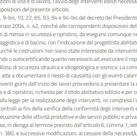
izioni di vita e di lavoro, l’avvio degli interventi edilizi necess
sposizioni del presente articolo.
li 6, 9-bis, 10, 22, 65, 93, 94 e 94-bis del decreto del Preside
ennaio 2004, n. 42, nonché alle corrispondenti disposizioni de
zi di messa in sicurezza e ripristino, da eseguirsi comunque ne
ggistica e di bacino, con l'indicazione del progettista abilita
urché le costruzioni non siano state interessate da interventi 
ando o autocertificando quanto necessario ad assicurare il rispe
dilizia, di sicurezza idraulica e idrogeologica e sismica. La 
 atte a documentare il nesso di causalità con gli eventi calam
ntoventi giorni dall'inizio dei lavori provvedono a presentare 
di ripristino, richiesta per il titolo abilitativo edilizio e per 
 legge per la realizzazione degli interventi, ivi compresa l’a
rolli ai fini della verifica della conformità degli interventi ed
uzione delle attività produttive e dei servizi pubblici e priv
se, in deroga al termine previsto dall'articolo 6, comma 1, lett
 380, e successive modificazioni, al cessare della necessità,