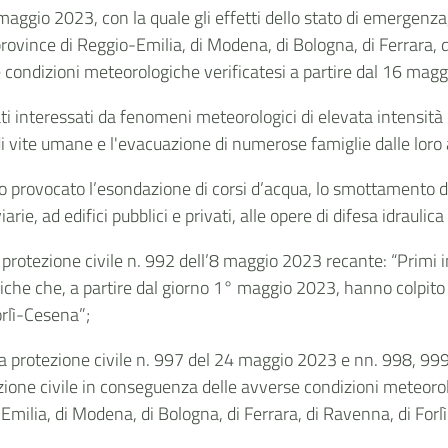
 maggio 2023, con la quale gli effetti dello stato di emergenza,
province di Reggio-Emilia, di Modena, di Bologna, di Ferrara, 
e condizioni meteorologiche verificatesi a partire dal 16 mag
tati interessati da fenomeni meteorologici di elevata intensi
 di vite umane e l'evacuazione di numerose famiglie dalle loro 
provocato l’esondazione di corsi d’acqua, lo smottamento di
e, ad edifici pubblici e privati, alle opere di difesa idraulica 
protezione civile n. 992 dell’8 maggio 2023 recante: “Primi in
e che, a partire dal giorno 1° maggio 2023, hanno colpito il 
orlì-Cesena”;
la protezione civile n. 997 del 24 maggio 2023 e nn. 998, 9
tezione civile in conseguenza delle avverse condizioni meteor
o-Emilia, di Modena, di Bologna, di Ferrara, di Ravenna, di For