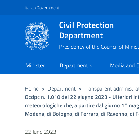
Italian Government
Vai al contenuto principale
Raggiungi il piè di pagina
Civil Protection
Department
Presidency of the Council of Minis
Minister
Department
Media and 
Home
>
Department
>
Transparent administra
Ocdpc n. 1.010 del 22 giugno 2023 - Ulteriori in
meteorologiche che, a partire dal giorno 1° maggi
Modena, di Bologna, di Ferrara, di Ravenna, di F
22 June 2023