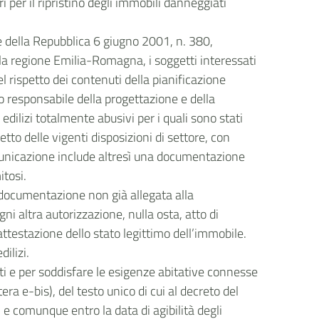
ari per il ripristino degli immobili danneggiati
nte della Repubblica 6 giugno 2001, n. 380,
lla regione Emilia-Romagna, i soggetti interessati
l rispetto dei contenuti della pianificazione
to responsabile della progettazione e della
edilizi totalmente abusivi per i quali sono stati
tto delle vigenti disposizioni di settore, con
comunicazione include altresì una documentazione
itosi.
la documentazione non già allegata alla
ogni altra autorizzazione, nulla osta, atto di
ttestazione dello stato legittimo dell’immobile.
ilizi.
ati e per soddisfare le esigenze abitative connesse
era e-bis), del testo unico di cui al decreto del
 e comunque entro la data di agibilità degli