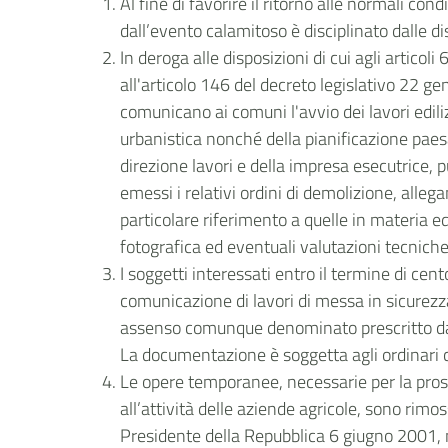
Al fine di favorire il ritorno alle normali cond
dall’evento calamitoso è disciplinato dalle di
In deroga alle disposizioni di cui agli artico
all'articolo 146 del decreto legislativo 22 g
comunicano ai comuni l'avvio dei lavori edili
urbanistica nonché della pianificazione paesa
direzione lavori e della impresa esecutrice, p
emessi i relativi ordini di demolizione, alleg
particolare riferimento a quelle in materia e
fotografica ed eventuali valutazioni tecniche
I soggetti interessati entro il termine di ce
comunicazione di lavori di messa in sicurezza e 
assenso comunque denominato prescritto dalla
La documentazione è soggetta agli ordinari cont
Le opere temporanee, necessarie per la prosec
all’attività delle aziende agricole, sono rimos
Presidente della Repubblica 6 giugno 2001, n.