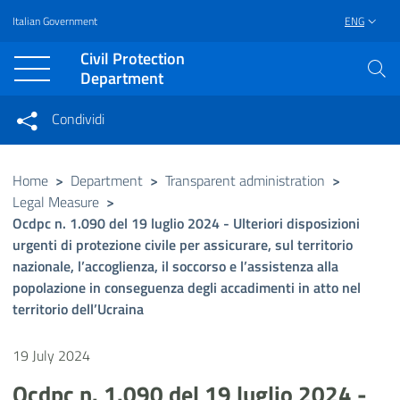
Italian Government
ENG
Vai al contenuto principale
Raggiungi il piè di pagina
Civil Protection
Department
Condividi
Condividi sui social network
Condividi su Facebook
Condividi su Twitter
Home
>
Department
>
Transparent administration
>
Legal Measure
>
Condividi su LinkedIn
Ocdpc n. 1.090 del 19 luglio 2024 - Ulteriori disposizioni
urgenti di protezione civile per assicurare, sul territorio
nazionale, l’accoglienza, il soccorso e l’assistenza alla
popolazione in conseguenza degli accadimenti in atto nel
territorio dell’Ucraina
19 July 2024
Ocdpc n. 1.090 del 19 luglio 2024 -