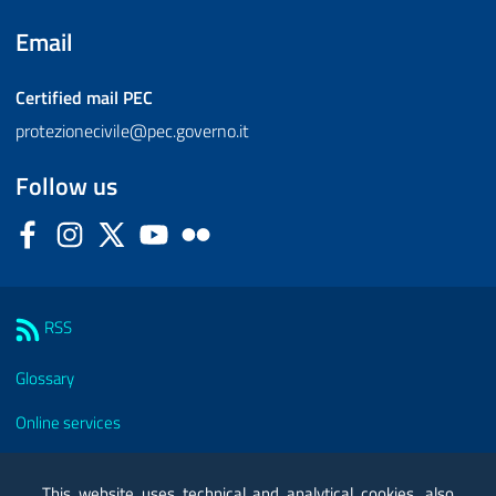
Email
Certified mail
PEC
protezionecivile@pec.governo.it
Follow us
Facebook
Instagram
Twitter
YouTube
Flickr
Sezione Link Utili
RSS
Glossary
Online services
Modules
This website uses technical and analytical cookies, also