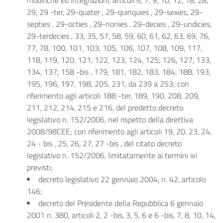
modifiche ed integrazioni, articoli 6, 7, 9, 10, 12, 18, 28,
29, 29 -ter, 29-quater , 29-quinquies , 29-sexies, 29-
septies , 29-octies , 29-nonies , 29-decies , 29-undicies,
29-terdecies , 33, 35, 57, 58, 59, 60, 61, 62, 63, 69, 76,
77, 78, 100, 101, 103, 105, 106, 107, 108, 109, 117,
118, 119, 120, 121, 122, 123, 124, 125, 126, 127, 133,
134, 137, 158 -bis , 179, 181, 182, 183, 184, 188, 193,
195, 196, 197, 198, 205, 231, da 239 a 253; con
riferimento agli articoli 188 -ter, 189, 190, 208, 209,
211, 212, 214, 215 e 216, del predetto decreto
legislativo n. 152/2006, nel rispetto della direttiva
2008/98CEE; con riferimento agli articoli 19, 20, 23, 24,
24 - bis , 25, 26, 27, 27 -bis , del citato decreto
legislativo n. 152/2006, limitatamente ai termini ivi
previsti;
decreto legislativo 22 gennaio 2004, n. 42, articolo
146;
decreto del Presidente della Repubblica 6 gennaio
2001 n. 380, articoli 2, 2 -bis, 3, 5, 6 e 6 -bis, 7, 8, 10, 14,