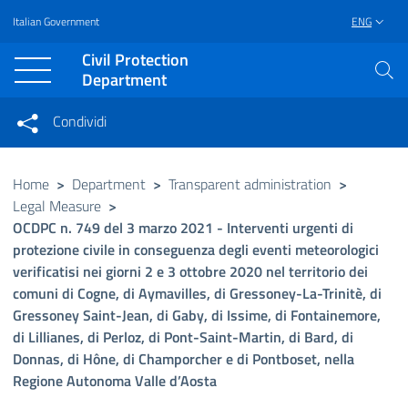
Italian Government
ENG
Vai al contenuto principale
Raggiungi il piè di pagina
Civil Protection
Department
Condividi
Condividi sui social network
Condividi su Facebook
Condividi su Twitter
Home
>
Department
>
Transparent administration
>
Legal Measure
>
Condividi su LinkedIn
OCDPC n. 749 del 3 marzo 2021 - Interventi urgenti di
protezione civile in conseguenza degli eventi meteorologici
verificatisi nei giorni 2 e 3 ottobre 2020 nel territorio dei
comuni di Cogne, di Aymavilles, di Gressoney-La-Trinitè, di
Gressoney Saint-Jean, di Gaby, di Issime, di Fontainemore,
di Lillianes, di Perloz, di Pont-Saint-Martin, di Bard, di
Donnas, di Hône, di Champorcher e di Pontboset, nella
Regione Autonoma Valle d’Aosta