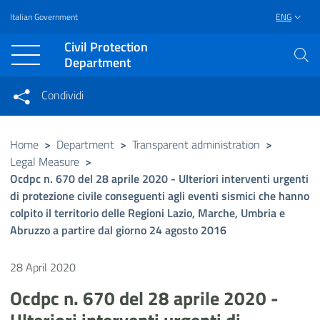
Italian Government
ENG
Vai al contenuto principale
Raggiungi il piè di pagina
Civil Protection
Department
Condividi
Condividi sui social network
Condividi su Facebook
Condividi su Twitter
Home
>
Department
>
Transparent administration
>
Legal Measure
>
Condividi su LinkedIn
Ocdpc n. 670 del 28 aprile 2020 - Ulteriori interventi urgenti
di protezione civile conseguenti agli eventi sismici che hanno
colpito il territorio delle Regioni Lazio, Marche, Umbria e
Abruzzo a partire dal giorno 24 agosto 2016
28 April 2020
Ocdpc n. 670 del 28 aprile 2020 -