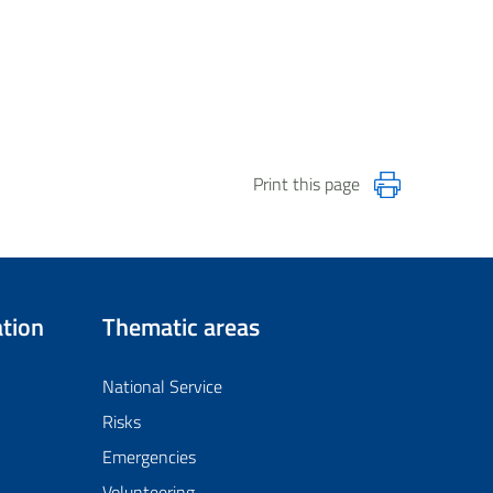
Print this page
tion
Thematic areas
National Service
Risks
Emergencies
Volunteering