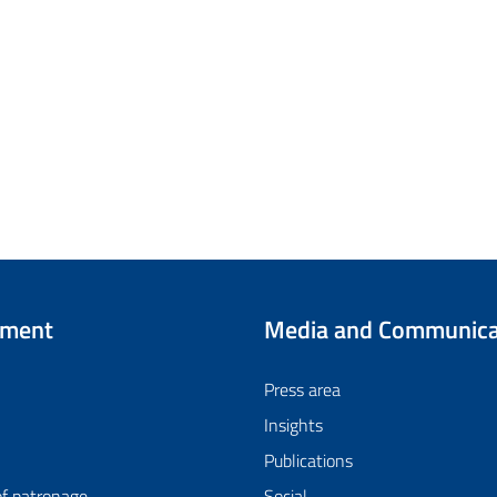
tment
Media and Communica
Press area
Insights
Publications
of patronage
Social