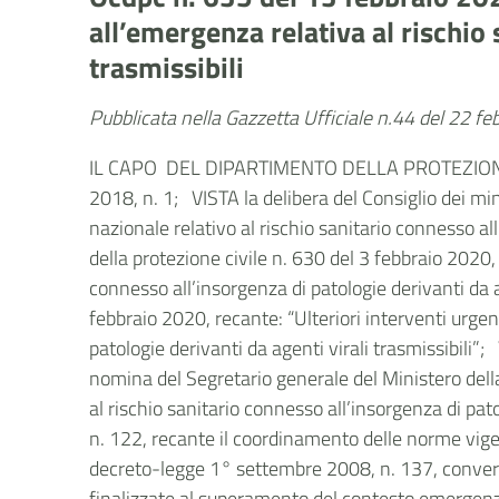
all’emergenza relativa al rischio 
trasmissibili
Pubblicata nella Gazzetta Ufficiale n.44 del 22 f
IL CAPO DEL DIPARTIMENTO DELLA PROTEZIONE CIVI
2018, n. 1; VISTA la delibera del Consiglio dei min
nazionale relativo al rischio sanitario connesso al
della protezione civile n. 630 del 3 febbraio 2020, 
connesso all’insorgenza di patologie derivanti da a
febbraio 2020, recante: “Ulteriori interventi urgen
patologie derivanti da agenti virali trasmissibili”
nomina del Segretario generale del Ministero della
al rischio sanitario connesso all’insorgenza di pat
n. 122, recante il coordinamento delle norme vigenti
decreto-legge 1° settembre 2008, n. 137, convert
finalizzate al superamento del contesto emergen