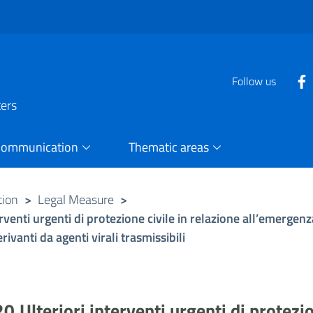
Follow us
ters
Communication
Thematic areas
tion
>
Legal Measure
>
venti urgenti di protezione civile in relazione all’emergenza
ivanti da agenti virali trasmissibili
.Ulteriori interventi urgenti di protezio