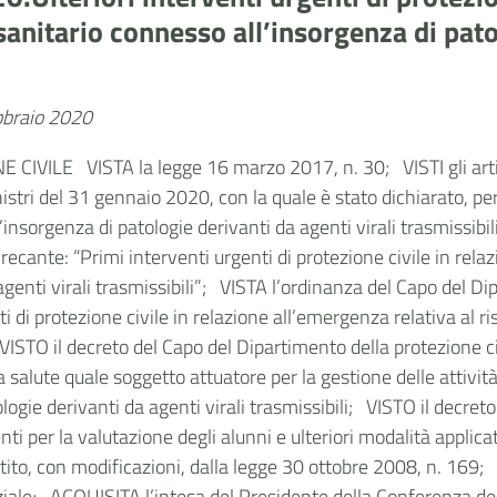
sanitario connesso all’insorgenza di pato
ebbraio 2020
LE VISTA la legge 16 marzo 2017, n. 30; VISTI gli articoli
istri del 31 gennaio 2020, con la quale è stato dichiarato, per
l’insorgenza di patologie derivanti da agenti virali trasmissi
recante: “Primi interventi urgenti di protezione civile in rela
genti virali trasmissibili”; VISTA l’ordinanza del Capo del Di
ti di protezione civile in relazione all’emergenza relativa al r
; VISTO il decreto del Capo del Dipartimento della protezione c
 salute quale soggetto attuatore per la gestione delle attivi
ologie derivanti da agenti virali trasmissibili; VISTO il decr
 per la valutazione degli alunni e ulteriori modalità applicativ
ito, con modificazioni, dalla legge 30 ottobre 2008, n. 169
ziale; ACQUISITA l’intesa del Presidente della Conferenza 