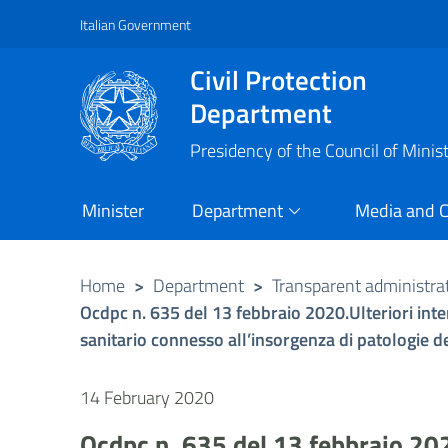
Italian Government
Vai al contenuto principale
Raggiungi il piè di pagina
Civil Protection
Department
Presidency of the Council of Minis
Minister
Department
Media and 
Home
>
Department
>
Transparent administra
Ocdpc n. 635 del 13 febbraio 2020.Ulteriori inter
sanitario connesso all’insorgenza di patologie der
14 February 2020
Ocdpc n. 635 del 13 febbraio 2020