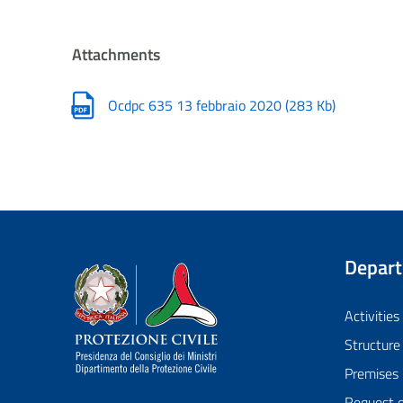
Attachments
Ocdpc 635 13 febbraio 2020
(
283 Kb
)
Depar
Dipartimento della Protezione Civile
Activities
Structure
Premises
Request 