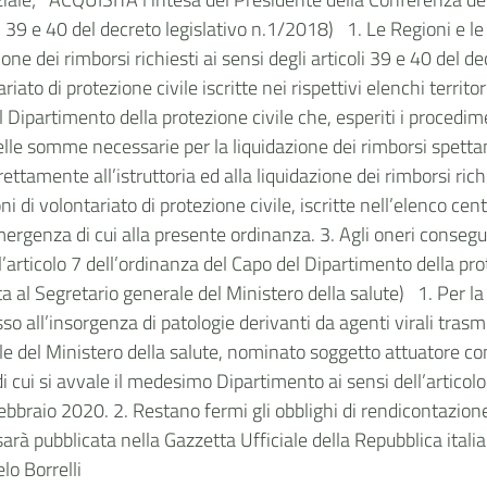
oli 39 e 40 del decreto legislativo n.1/2018) 1.
Le Regioni e l
ione dei rimborsi richiesti ai sensi degli articoli 39 e 40 del d
riato di protezione civile iscritte nei rispettivi elenchi terri
al Dipartimento della protezione civile che, esperiti i procedim
lle somme necessarie per la liquidazione dei rimborsi spetta
ttamente all’istruttoria ed alla liquidazione dei rimborsi richi
i di volontariato di protezione civile, iscritte nell’elenco cen
ergenza di cui alla presente ordinanza. 3.
Agli oneri consegue
all’articolo 7 dell’ordinanza del Capo del Dipartimento della p
ata al Segretario generale del Ministero della salute) 1.
Per la
o all’insorgenza di patologie derivanti da agenti virali trasmis
ale del Ministero della salute, nominato soggetto attuatore c
di cui si avvale il medesimo Dipartimento ai sensi dell’artico
febbraio 2020. 2.
Restano fermi gli obblighi di rendicontazion
 sarà pubblicata nella Gazzetta Ufficiale della Repubblica i
 Borrelli