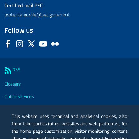
Certified mail
PEC
protezionecivile@pec.governo.it
Follow us
Facebook
Instagram
Twitter
YouTube
Flickr
Sezione Link Utili
RSS
Glossary
Online services
Modules
This website uses technical and analytical cookies, also
Certified mail PEC
from third parties (other websites and web platforms), for
the home page customization, visitor monitoring, content
Privacy
sharing on social networks, automatic form filling and/or