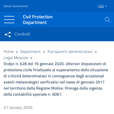
Italian Government
ENG
Vai al contenuto principale
Raggiungi il piè di pagina
Civil Protection
Department
Condividi
Condividi sui social network
Condividi su Facebook
Condividi su Twitter
Home
>
Department
>
Transparent administration
>
Legal Measure
>
Condividi su LinkedIn
Ocdpc n. 628 del 16 gennaio 2020. Ulteriori disposizioni di
protezione civile finalizzate al superamento della situazione
di criticità determinatasi in conseguenza degli eccezionali
eventi meteorologici verificatisi nel mese di gennaio 2017
nel territorio della Regione Molise. Proroga della vigenza
della contabilità speciale n. 6067.
21 January 2020