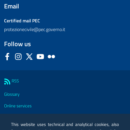
Email
Certified mail
PEC
protezionecivile@pec.governo.it
Follow us
Facebook
Instagram
Twitter
YouTube
Flickr
Sezione Link Utili
RSS
Glossary
Online services
Modules
This website uses technical and analytical cookies, also
Certified mail PEC