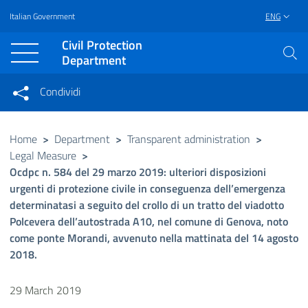
Italian Government
ENG
Vai al contenuto principale
Raggiungi il piè di pagina
Civil Protection
Department
Condividi
Condividi sui social network
Condividi su Facebook
Condividi su Twitter
Home
>
Department
>
Transparent administration
>
Legal Measure
>
Condividi su LinkedIn
Ocdpc n. 584 del 29 marzo 2019: ulteriori disposizioni
urgenti di protezione civile in conseguenza dell’emergenza
determinatasi a seguito del crollo di un tratto del viadotto
Polcevera dell’autostrada A10, nel comune di Genova, noto
come ponte Morandi, avvenuto nella mattinata del 14 agosto
2018.
29 March 2019