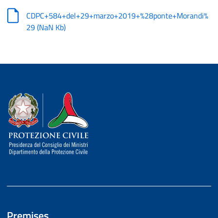
CDPC+584+del+29+marzo+2019+%28ponte+Morandi%
29
(
NaN Kb
)
Dipartimento della Protezione Civile
Premises