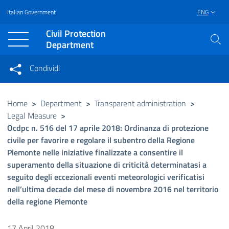
Italian Government
ENG
Vai al contenuto principale
Raggiungi il piè di pagina
Civil Protection
Department
Condividi
Condividi sui social network
Condividi su Facebook
Condividi su Twitter
Home
>
Department
>
Transparent administration
>
Legal Measure
>
Condividi su LinkedIn
Ocdpc n. 516 del 17 aprile 2018: Ordinanza di protezione
civile per favorire e regolare il subentro della Regione
Piemonte nelle iniziative finalizzate a consentire il
superamento della situazione di criticità determinatasi a
seguito degli eccezionali eventi meteorologici verificatisi
nell’ultima decade del mese di novembre 2016 nel territorio
della regione Piemonte
17 April 2018