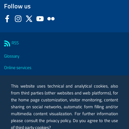
Follow us
Facebook
Instagram
Twitter
YouTube
Flickr
Sezione Link Utili
RSS
Glossary
Online services
Modules
This website uses technical and analytical cookies, also
Certified mail PEC
from third parties (other websites and web platforms), for
the home page customization, visitor monitoring, content
Privacy
sharing on social networks, automatic form filling and/or
Legal notes
multimedia content visualization. For further information
please consult the privacy policy. Do you agree to the use
Contacts
of third party cookies?