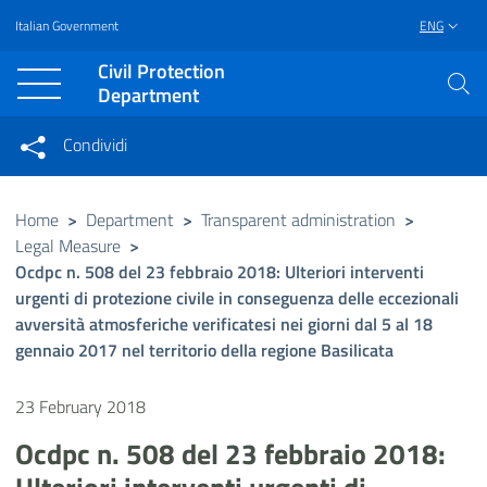
Italian Government
ENG
Vai al contenuto principale
Raggiungi il piè di pagina
Civil Protection
Department
Condividi
Condividi sui social network
Condividi su Facebook
Condividi su Twitter
Home
>
Department
>
Transparent administration
>
Legal Measure
>
Condividi su LinkedIn
Ocdpc n. 508 del 23 febbraio 2018: Ulteriori interventi
urgenti di protezione civile in conseguenza delle eccezionali
avversità atmosferiche verificatesi nei giorni dal 5 al 18
gennaio 2017 nel territorio della regione Basilicata
23 February 2018
Ocdpc n. 508 del 23 febbraio 2018: