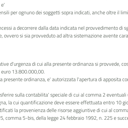
 e'
sili per ognuno dei soggetti sopra indicati, anche oltre il l
ncessi a decorrere dalla data indicata nel provvedimento di s
one, ovvero si sia provveduto ad altra sistemazione avente cara
iative d'urgenza di cui alla presente ordinanza si provvede, cos
i euro 13.800.000,00.
lla presente ordinanza, e' autorizzata l'apertura di apposita c
rire sulla contabilita' speciale di cui al comma 2 eventuali ul
, la cui quantificazione deve essere effettuata entro 10 gior
ficati la provenienza delle risorse aggiuntive di cui al comm
t. 5, comma 5-bis, della legge 24 febbraio 1992, n. 225 e succ