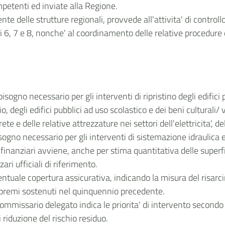
petenti ed inviate alla Regione.
nte delle strutture regionali, provvede all'attivita' di contro
oli 6, 7 e 8, nonche' al coordinamento delle relative procedure di
sogno necessario per gli interventi di ripristino degli edifici p
o, degli edifici pubblici ad uso scolastico e dei beni culturali/ 
 rete e delle relative attrezzature nei settori dell'elettricita', 
bisogno necessario per gli interventi di sistemazione idraulica 
i finanziari avviene, anche per stima quantitativa delle superf
ari ufficiali di riferimento.
eventuale copertura assicurativa, indicando la misura del risa
i premi sostenuti nel quinquennio precedente.
commissario delegato indica le priorita' di intervento secondo l
di riduzione del rischio residuo.