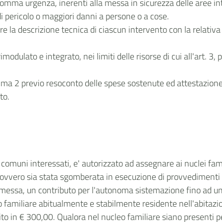
i somma urgenza, inerenti alla messa in sicurezza delle aree in
i di pericolo o maggiori danni a persone o a cose.
ere la descrizione tecnica di ciascun intervento con la relativa
modulato e integrato, nei limiti delle risorse di cui all'art. 
comma 2 previo resoconto delle spese sostenute ed attestazione
to.
omuni interessati, e' autorizzato ad assegnare ai nuclei famili
e, ovvero sia stata sgomberata in esecuzione di provvedimenti 
premessa, un contributo per l'autonoma sistemazione fino ad 
 familiare abitualmente e stabilmente residente nell'abitazio
lito in € 300,00. Qualora nel nucleo familiare siano presenti p