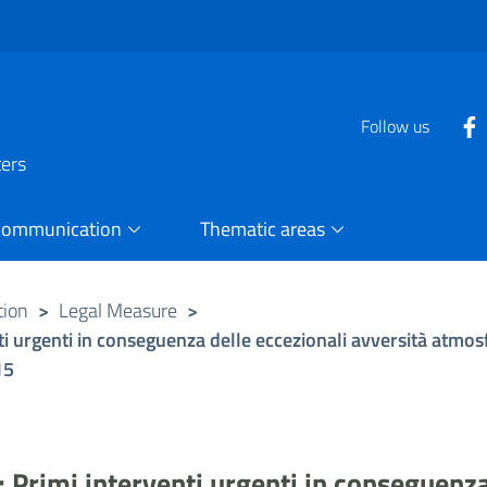
Follow us
ters
Communication
Thematic areas
tion
>
Legal Measure
>
i urgenti in conseguenza delle eccezionali avversità atmo
15
Primi interventi urgenti in conseguenza 