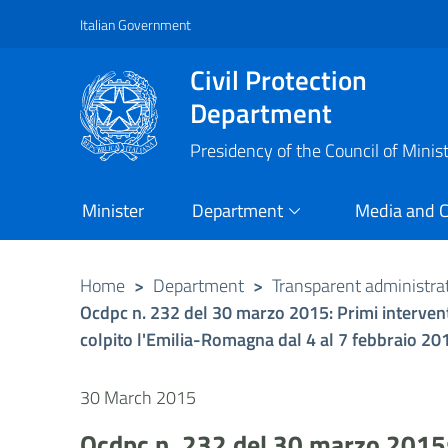
Italian Government
Vai al contenuto principale
Raggiungi il piè di pagina
Civil Protection
Department
Presidency of the Council of Minis
Minister
Department
Media and 
Home
>
Department
>
Transparent administra
Ocdpc n. 232 del 30 marzo 2015: Primi intervent
colpito l'Emilia-Romagna dal 4 al 7 febbraio 20
30 March 2015
Ocdpc n. 232 del 30 marzo 2015: 