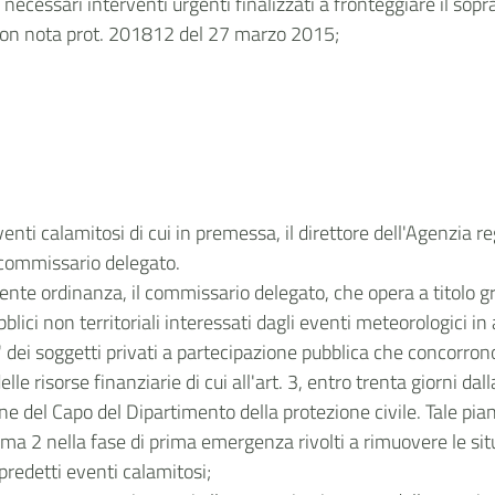
i necessari interventi urgenti finalizzati a fronteggiare il so
 con nota prot. 201812 del 27 marzo 2015;
nti calamitosi di cui in premessa, il direttore dell'Agenzia r
 commissario delegato.
esente ordinanza, il commissario delegato, che opera a titolo gr
bblici non territoriali interessati dagli eventi meteorologici i
i soggetti privati a partecipazione pubblica che concorrono 
lle risorse finanziarie di cui all'art. 3, entro trenta giorni d
one del Capo del Dipartimento della protezione civile. Tale pi
comma 2 nella fase di prima emergenza rivolti a rimuovere le sit
 predetti eventi calamitosi;