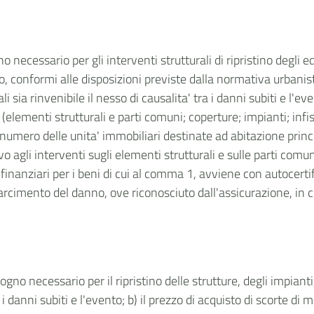
 necessario per gli interventi strutturali di ripristino degli edif
so, conformi alle disposizioni previste dalla normativa urbanisti
uali sia rinvenibile il nesso di causalita' tra i danni subiti e l'
lementi strutturali e parti comuni; coperture; impianti; infissi; 
l numero delle unita' immobiliari destinate ad abitazione princ
vo agli interventi sugli elementi strutturali e sulle parti comuni
ni finanziari per i beni di cui al comma 1, avviene con autocert
sarcimento del danno, ove riconosciuto dall'assicurazione, in 
isogno necessario per il ripristino delle strutture, degli impian
a i danni subiti e l'evento; b) il prezzo di acquisto di scorte di 