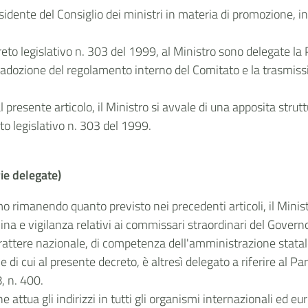
esidente del Consiglio dei ministri in materia di promozione, 
ecreto legislativo n. 303 del 1999, al Ministro sono delegate l
dozione del regolamento interno del Comitato e la trasmiss
al presente articolo, il Ministro si avvale di una apposita stru
reto legislativo n. 303 del 1999.
ie delegate)
mo rimanendo quanto previsto nei precedenti articoli, il Minist
omina e vigilanza relativi ai commissari straordinari del Govern
carattere nazionale, di competenza dell'amministrazione statal
e di cui al presente decreto, è altresì delegato a riferire al P
, n. 400.
e attua gli indirizzi in tutti gli organismi internazionali ed eu