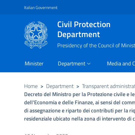
Italian Government
Vai al contenuto principale
Raggiungi il piè di pagina
Civil Protection
Department
Presidency of the Council of Minis
Minister
Department
Media and 
Home
>
Department
>
Transparent administra
Decreto del Ministro per la Protezione civile e 
dell'Economia e delle Finanze, ai sensi del comma
di assegnazione e riparto dei contributi per la r
residenziale ubicato nella zona di intervento di