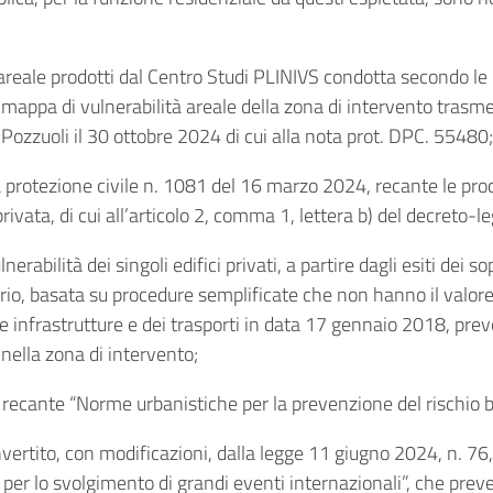
à areale prodotti dal Centro Studi PLINIVS condotta secondo le m
a mappa di vulnerabilità areale della zona di intervento trasme
ozzuoli il 30 ottobre 2024 di cui alla nota prot. DPC. 55480
 protezione civile n. 1081 del 16 marzo 2024, recante le pro
a privata, di cui all’articolo 2, comma 1, lettera b) del decreto
nerabilità dei singoli edifici privati, a partire dagli esiti dei 
nario, basata su procedure semplificate che non hanno il valor
elle infrastrutture e dei trasporti in data 17 gennaio 2018, pr
i nella zona di intervento;
recante “Norme urbanistiche per la prevenzione del rischio b
vertito, con modificazioni, dalla legge 11 giugno 2024, n. 76,
 per lo svolgimento di grandi eventi internazionali”, che preved