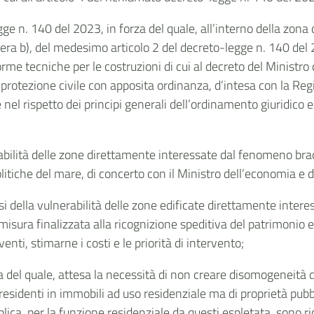
ge n. 140 del 2023, in forza del quale, all’interno della zona d
ettera b), del medesimo articolo 2 del decreto-legge n. 140 d
orme tecniche per le costruzioni di cui al decreto del Ministro 
protezione civile con apposita ordinanza, d’intesa con la Reg
nel rispetto dei principi generali dell’ordinamento giuridico 
nerabilità delle zone direttamente interessate dal fenomeno br
olitiche del mare, di concerto con il Ministro dell’economia e d
lisi della vulnerabilità delle zone edificate direttamente inte
misura finalizzata alla ricognizione speditiva del patrimonio e
venti, stimarne i costi e le priorità di intervento;
za del quale, attesa la necessità di non creare disomogeneità d
i residenti in immobili ad uso residenziale ma di proprietà pu
lica, per la funzione residenziale da questi espletata, sono rico