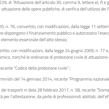
229, di “Attuazione dell'articolo 30, comma 9, lettere e), f) e
attuazione delle opere pubbliche, di verifica dell'utilizzo dei
20, n. 76, convertito, con modificazioni, dalla legge 11 settem
e dispongono il finanziamento pubblico o autorizzano l'esecu
elemento essenziale dell'atto stesso;
tito, con modificazioni, dalla legge 24 giugno 2009, n. 77 e, i
sismico, nonché le ordinanze di protezione civile di attuazio
recante “Codice della protezione civile”;
ei ministri del 14 gennaio 2014, recante “Programma nazionale 
 e dei trasporti in data 28 febbraio 2017, n. 58, recante “Sism
er l’attestazione, da parte di professionisti abilitati, dell’effi