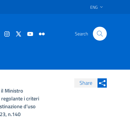
ENG
Search
Share
il Ministro
Condividi su Facebook
Condividi sui
regolante i criteri
Condividi su Twitter
estinazione d’uso
Condividi su LinkedIn
023, n.140