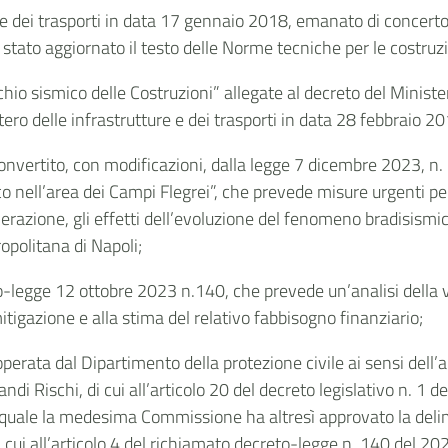
e e dei trasporti in data 17 gennaio 2018, emanato di concerto 
è stato aggiornato il testo delle Norme tecniche per le costruzi
schio sismico delle Costruzioni” allegate al decreto del Minister
ero delle infrastrutture e dei trasporti in data 28 febbraio 20
onvertito, con modificazioni, dalla legge 7 dicembre 2023, n.
 nell’area dei Campi Flegrei”, che prevede misure urgenti per
erazione, gli effetti dell’evoluzione del fenomeno bradisismico,
opolitana di Napoli;
to-legge 12 ottobre 2023 n.140, che prevede un’analisi della vu
itigazione e alla stima del relativo fabbisogno finanziario;
 operata dal Dipartimento della protezione civile ai sensi del
 Rischi, di cui all’articolo 20 del decreto legislativo n. 1 d
quale la medesima Commissione ha altresì approvato la delimit
i cui all’articolo 4 del richiamato decreto-legge n. 140 del 20