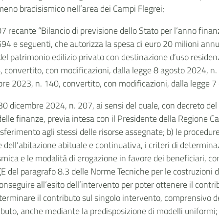
eno bradisismico nell’area dei Campi Flegrei;
7 recante “Bilancio di previsione dello Stato per l’anno finanz
694 e seguenti, che autorizza la spesa di euro 20 milioni annu
 del patrimonio edilizio privato con destinazione d’uso residenzi
convertito, con modificazioni, dalla legge 8 agosto 2024, n. 
bre 2023, n. 140, convertito, con modificazioni, dalla legge 
30 dicembre 2024, n. 207, ai sensi del quale, con decreto del M
lle finanze, previa intesa con il Presidente della Regione Campa
sferimento agli stessi delle risorse assegnate; b) le procedure 
one dell’abitazione abituale e continuativa, i criteri di determi
ismica e le modalità di erogazione in favore dei beneficiari, co
 ζE del paragrafo 8.3 delle Norme Tecniche per le costruzioni d
conseguire all’esito dell’intervento per poter ottenere il contr
terminare il contributo sul singolo intervento, comprensivo de
uto, anche mediante la predisposizione di modelli uniformi; d)