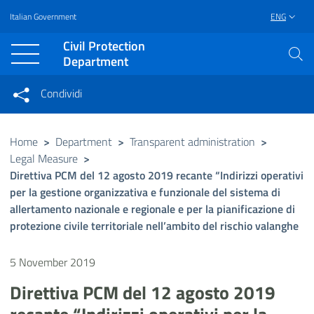
Italian Government
ENG
Vai al contenuto principale
Raggiungi il piè di pagina
Civil Protection
Department
Condividi
Condividi sui social network
Condividi su Facebook
Condividi su Twitter
Home
>
Department
>
Transparent administration
>
Legal Measure
>
Condividi su LinkedIn
Direttiva PCM del 12 agosto 2019 recante “Indirizzi operativi
per la gestione organizzativa e funzionale del sistema di
allertamento nazionale e regionale e per la pianificazione di
protezione civile territoriale nell’ambito del rischio valanghe
5 November 2019
Direttiva PCM del 12 agosto 2019