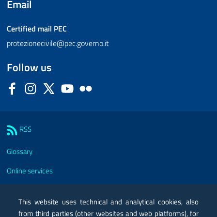
Email
Certified mail
PEC
protezionecivile@pec.governo.it
Follow us
Facebook
Instagram
Twitter
YouTube
Flickr
Sezione Link Utili
RSS
Glossary
Online services
Modules
This website uses technical and analytical cookies, also
Certified mail PEC
from third parties (other websites and web platforms), for