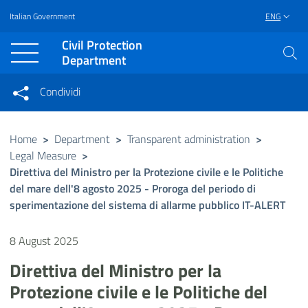
Italian Government
ENG
Vai al contenuto principale
Raggiungi il piè di pagina
Civil Protection
Department
Condividi
Condividi sui social network
Condividi su Facebook
Condividi su Twitter
Home
>
Department
>
Transparent administration
>
Legal Measure
>
Condividi su LinkedIn
Direttiva del Ministro per la Protezione civile e le Politiche
del mare dell'8 agosto 2025 - Proroga del periodo di
sperimentazione del sistema di allarme pubblico IT-ALERT
8 August 2025
Direttiva del Ministro per la
Protezione civile e le Politiche del