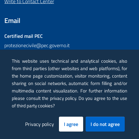
Write to Contact Center
Email
Certified mail
PEC
protezionecivile@pec.governo.it
Follow us
This website uses technical and analytical cookies, also
from third parties (other websites and web platforms), for
Facebook
Instagram
Twitter
YouTube
Flickr
the home page customization, visitor monitoring, content
sharing on social networks, automatic form filling and/or
Sezione Link Utili
multimedia content visualization. For further information
please consult the privacy policy. Do you agree to the use
RSS
of third party cookies?
Glossary
Privacy policy
I agree
I do not agree
Online services