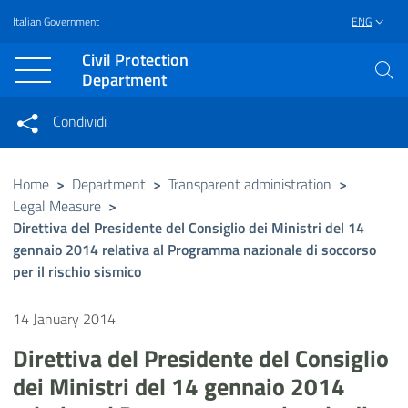
Italian Government
ENG
Vai al contenuto principale
Raggiungi il piè di pagina
Civil Protection
Department
Condividi
Condividi sui social network
Condividi su Facebook
Condividi su Twitter
Home
>
Department
>
Transparent administration
>
Legal Measure
>
Condividi su LinkedIn
Direttiva del Presidente del Consiglio dei Ministri del 14
gennaio 2014 relativa al Programma nazionale di soccorso
per il rischio sismico
14 January 2014
Direttiva del Presidente del Consiglio
dei Ministri del 14 gennaio 2014