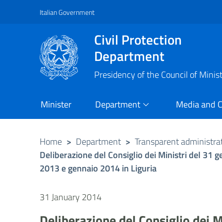
Italian Government
Vai al contenuto principale
Raggiungi il piè di pagina
Civil Protection
Department
Presidency of the Council of Minis
Minister
Department
Media and 
Home
>
Department
>
Transparent administra
Deliberazione del Consiglio dei Ministri del 31 
2013 e gennaio 2014 in Liguria
31 January 2014
Deliberazione del Consiglio dei M