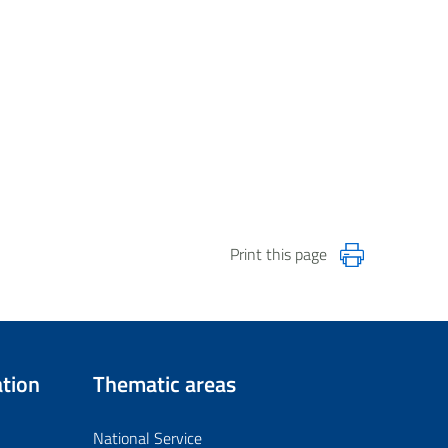
Print this page
tion
Thematic areas
National Service