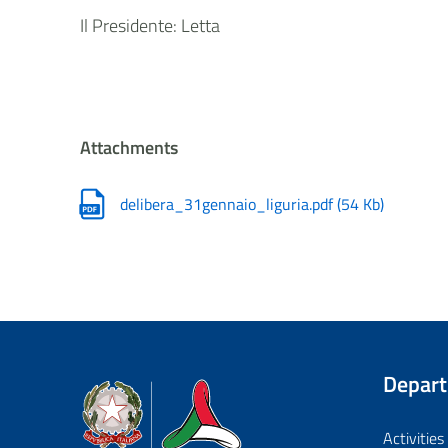
Il Presidente: Letta
Attachments
delibera_31gennaio_liguria.pdf
(
54 Kb
)
Depar
Dipartimento della Protezione Civile
Activities