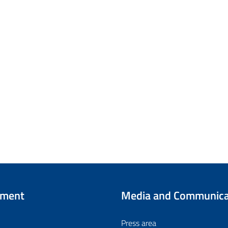
tment
Media and Communica
Press area