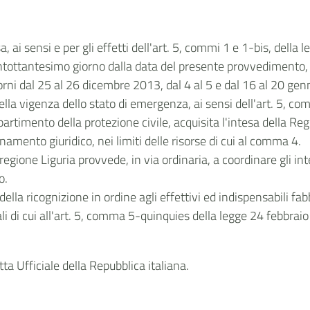
 ai sensi e per gli effetti dell'art. 5, commi 1 e 1-bis, della
 centottantesimo giorno dalla data del presente provvedimento
iorni dal 25 al 26 dicembre 2013, dal 4 al 5 e dal 16 al 20 genn
nella vigenza dello stato di emergenza, ai sensi dell'art. 5, c
timento della protezione civile, acquisita l'intesa della Reg
inamento giuridico, nei limiti delle risorse di cui al comma 4.
egione Liguria provvede, in via ordinaria, a coordinare gli int
o.
ella ricognizione in ordine agli effettivi ed indispensabili fab
i di cui all'art. 5, comma 5-quinquies della legge 24 febbrai
ta Ufficiale della Repubblica italiana.