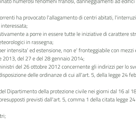
inato numerosi fenomeni franosi, danneggiamenti ad edifici pr
orrenti ha provocato l'allagamento di centri abitati, l'interruz
 interessata;
vamente a porre in essere tutte le iniziative di carattere st
teorologici in rassegna;
r intensita' ed estensione, non e' fronteggiabile con mezzi e
re 2013, del 27 e del 28 gennaio 2014;
ministri del 26 ottobre 2012 concernente gli indirizzi per lo s
edisposizione delle ordinanze di cui all'art. 5, della legge 24
ici del Dipartimento della protezione civile nei giorni dal 16 al
 i presupposti previsti dall'art. 5, comma 1 della citata legge 
ri;