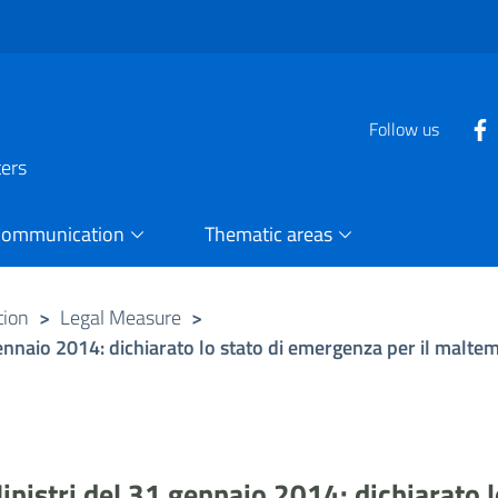
Follow us
ters
Communication
Thematic areas
tion
>
Legal Measure
>
gennaio 2014: dichiarato lo stato di emergenza per il malt
inistri del 31 gennaio 2014: dichiarato l