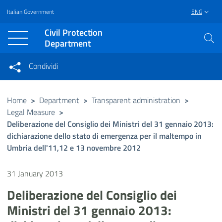
Italian Government
ENG
Vai al contenuto principale
Raggiungi il piè di pagina
Civil Protection
Department
Condividi
Condividi sui social network
Condividi su Facebook
Condividi su Twitter
Home
>
Department
>
Transparent administration
>
Legal Measure
>
Condividi su LinkedIn
Deliberazione del Consiglio dei Ministri del 31 gennaio 2013:
dichiarazione dello stato di emergenza per il maltempo in
Umbria dell'11,12 e 13 novembre 2012
31 January 2013
Deliberazione del Consiglio dei
Ministri del 31 gennaio 2013: