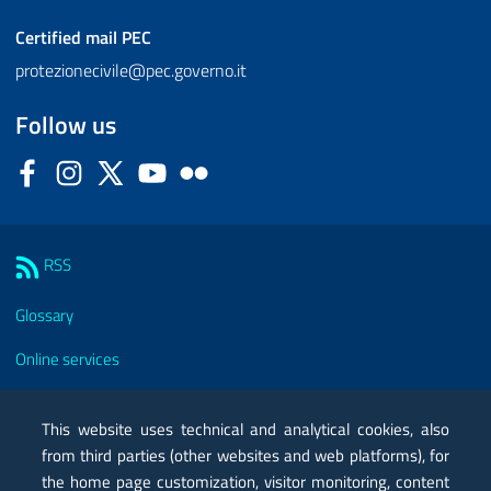
Certified mail
PEC
protezionecivile@pec.governo.it
Follow us
Facebook
Instagram
Twitter
YouTube
Flickr
Sezione Link Utili
RSS
Glossary
Online services
Modules
This website uses technical and analytical cookies, also
Certified mail PEC
from third parties (other websites and web platforms), for
the home page customization, visitor monitoring, content
Privacy