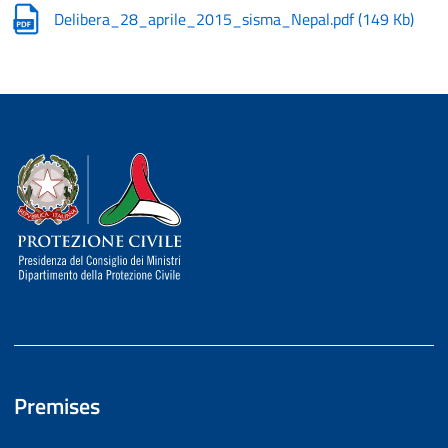
Delibera_28_aprile_2015_sisma_Nepal.pdf
(
149 Kb
)
Dipartimento della Protezione Civile
Premises