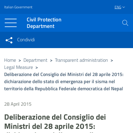
Italian Government
ENG
Vai al contenuto principale
Raggiungi il piè di pagina
Civil Protection
Department
Condividi
Condividi sui social network
Condividi su Facebook
Condividi su Twitter
Home
>
Department
>
Transparent administration
>
Legal Measure
>
Condividi su LinkedIn
Deliberazione del Consiglio dei Ministri del 28 aprile 2015:
dichiarazione dello stato di emergenza per il sisma nel
territorio della Repubblica Federale democratica del Nepal
28 April 2015
Deliberazione del Consiglio dei
Ministri del 28 aprile 2015: